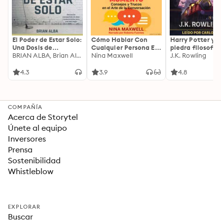
El Poder de Estar Solo:
Cómo Hablar Con
Harry Potter y l
Una Dosis de
Cualquier Persona En
piedra filosofal
Motivación
BRIAN ALBA, Brian Alba
Cualquier Lugar Y En
Nina Maxwell
J.K. Rowling
Acompañada de
Cualquier Momento
Ideas Revolucionarias
4.3
3.9
4.8
Para una Vida Mejor
COMPAÑÍA
Acerca de Storytel
Únete al equipo
Inversores
Prensa
Sostenibilidad
Whistleblow
EXPLORAR
Buscar