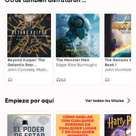
answers for the damage that the missions have caused 
to the earth
Beyond Kuiper: The
The Monster Men
The Genesis Wa
Galactic Star
Edgar Rice Burroughs
Book 1
Alliance: A Beyond
John Connelly, Matthew Medney
John Vornholt
Kuiper Standalone
Empieza por aquí
Ver todos los títulos