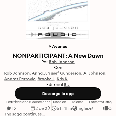
Avance
NONPARTICIPANT: A New Dawn
Por
Rob Johnson
Con
Rob Johnson
Anna.J
Yusef Gunderson
Al Johnson
Andres Petrovic
Brooke.J
Kris.K
Editorial
B.J
Descarga la app
1 calificaciones
Colecciones
Duración
Idioma
Formato
Catego
1
2 de 2
5 h 41 m
Inglés
Cie
The saga continues...