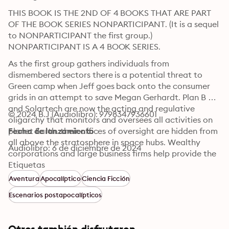
THIS BOOK IS THE 2ND OF 4 BOOKS THAT ARE PART 
OF THE BOOK SERIES NONPARTICIPANT. (It is a sequel 
to NONPARTICIPANT the first group.) 
NONPARTICIPANT IS A 4 BOOK SERIES.
As the first group gathers individuals from 
dismembered sectors there is a potential threat to 
Green camp when Jeff goes back onto the consumer 
grids in an attempt to save Megan Gerhardt. Plan B 
and Solartech are now the acting and regulative 
© 2024 B.J (Audiolibro): 9798347936601
oligarchy that monitors and oversees all activities on 
planet Earth. their offices of oversight are hidden from 
Fecha de lanzamiento
all above the stratosphere in space hubs. Wealthy 
Audiolibro: 6 de diciembre de 2024
corporations and large business firms help provide the 
necessary funding for this entity's extraterrestrial 
Etiquetas
missions. Some of the investors have returned home 
Aventura
Apocalíptico
Ciencia Ficción
from the missions and are bombarded by chaotic 
Escenarios postapocalípticos
factions of unruly civilians. Strict adherence to 
procedural protocol is the answer and chaos is incited 
as members from lower contributing sectors want 
Otros también disfrutaron ...