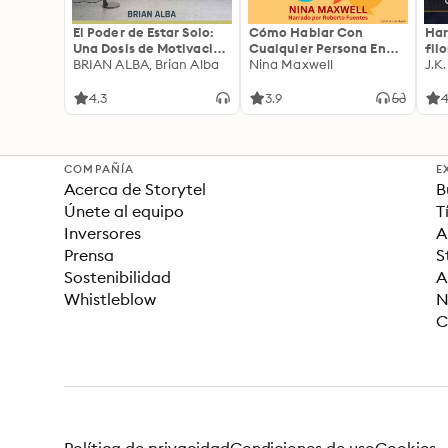
El Poder de Estar Solo:
Cómo Hablar Con
Har
Una Dosis de Motivación
Cualquier Persona En
fil
Acompañada de Ideas
BRIAN ALBA, Brian Alba
Cualquier Lugar Y En
Nina Maxwell
J.K
Revolucionarias Para
Cualquier Momento
una Vida Mejor
4.3
3.9
4
COMPAÑÍA
E
Acerca de Storytel
B
Únete al equipo
T
Inversores
A
Prensa
S
Sostenibilidad
A
Whistleblow
N
C
Política de privacidad
Condiciones de uso
Cookies