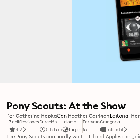
Pony Scouts: At the Show
Por
Catherine Hapka
Con
Heather Corrigan
Editorial
Har
7 calificaciones
Duración
Idioma
Formato
Categoría
4.7
0 h 5 m
Inglés
Infantil
The Pony Scouts can hardly wait—Jill and Apples are goin