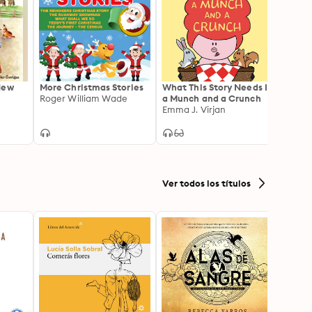
New
More Christmas Stories
What This Story Needs Is
Oww!
Roger William Wade
a Munch and a Crunch
Micha
Emma J. Virjan
Ver todos los títulos