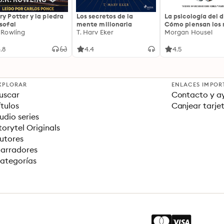
ry Potter y la piedra
Los secretos de la
La psicología del d
osofal
mente millonaria
Cómo piensan los r
. Rowling
T. Harv Eker
18 claves imperec
Morgan Housel
sobre riqueza y fe
.8
4.4
4.5
XPLORAR
ENLACES IMPOR
uscar
Contacto y a
ítulos
Canjear tarje
udio series
torytel Originals
utores
arradores
ategorías