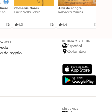
inero:
Comerás flores
Alas de sangre
Harry 
icos:
Lucía Solla Sobral
Rebecca Yarros
prisi
ederas
J.K. R
licidad
4.3
4.4
4.9
IDIOMA Y REGIÓN
TANTES
Español
yuda
Colombia
ta de regalo
SÍGUENOS