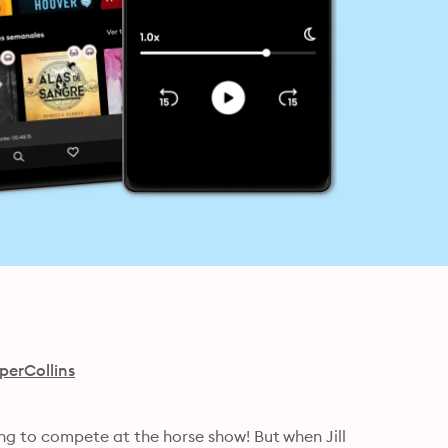
perCollins
g to compete at the horse show! But when Jill 