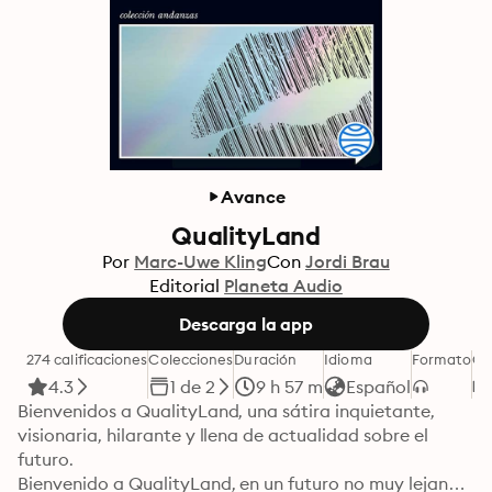
Avance
QualityLand
Por
Marc-Uwe Kling
Con
Jordi Brau
Editorial
Planeta Audio
Descarga la app
274 calificaciones
Colecciones
Duración
Idioma
Formato
Ca
4.3
1 de 2
9 h 57 m
Español
Bienvenidos a QualityLand, una sátira inquietante, 
visionaria, hilarante y llena de actualidad sobre el 
futuro.

Bienvenido a QualityLand, en un futuro no muy lejano. 