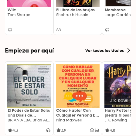
Wilt
El libro de las brujas
Membrana
Tom Sharpe
Shahrukh Husain
Jorge Carrión
Empieza por aquí
Ver todos los títulos
El Poder de Estar Solo:
Cómo Hablar Con
Harry Potter y l
Una Dosis de
Cualquier Persona En
piedra filosofal
Motivación
BRIAN ALBA, Brian Alba
Cualquier Lugar Y En
Nina Maxwell
J.K. Rowling
Acompañada de
Cualquier Momento
Ideas Revolucionarias
4.3
3.9
4.8
Para una Vida Mejor