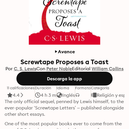
Avance
Screwtape Proposes a Toast
Por
C. S. Lewis
Con
Peter Noble
Editorial
William Collins
Descarga la app
11 calificaciones
Duración
Idioma
Formato
Categoría
4.4
4 h 3 m
Inglés
Religión y espi
The only official sequel, penned by Lewis himself, to the 
ever-popular ‘Screwtape Letters’ – published alongside 
other short essays.
One of the most popular books ever to come from the 