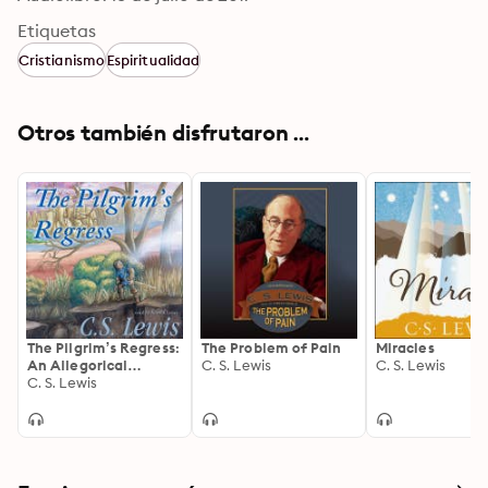
Etiquetas
Cristianismo
Espiritualidad
Otros también disfrutaron ...
The Pilgrim’s Regress:
The Problem of Pain
Miracles
An Allegorical
C. S. Lewis
C. S. Lewis
Apology for
C. S. Lewis
Christianity, Reason,
and Romanticism