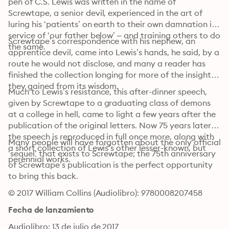
pen of C.S. Lewis was written in the name of 
Screwtape, a senior devil, experienced in the art of 
luring his ‘patients’ on earth to their own damnation in 
service of ‘our father below’ – and training others to do 
Screwtape’s correspondence with his nephew, an 
the same.
apprentice devil, came into Lewis’s hands, he said, by a 
route he would not disclose, and many a reader has 
finished the collection longing for more of the insights 
they gained from its wisdom.
Much to Lewis’s resistance, this after-dinner speech, 
given by Screwtape to a graduating class of demons 
at a college in hell, came to light a few years after the 
publication of the original letters. Now 75 years later, 
the speech is reproduced in full once more, along with 
Many people will have forgotten about the only official 
a short collection of Lewis’s other lesser-known, but 
‘sequel’ that exists to Screwtape; the 75th anniversary 
perennial works.
of Screwtape’s publication is the perfect opportunity 
to bring this back.
© 2017 William Collins (Audiolibro): 9780008207458
Fecha de lanzamiento
Audiolibro: 13 de julio de 2017