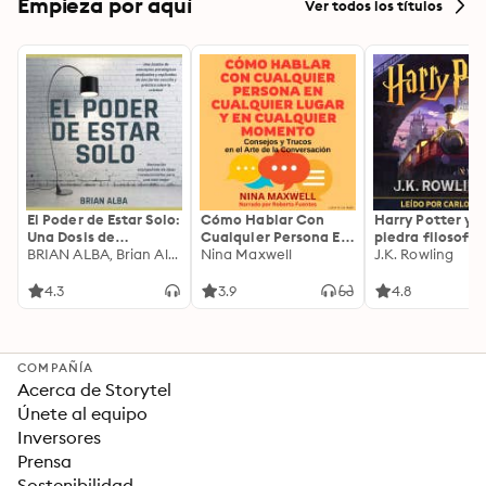
Empieza por aquí
Ver todos los títulos
El Poder de Estar Solo:
Cómo Hablar Con
Harry Potter y l
Una Dosis de
Cualquier Persona En
piedra filosofal
Motivación
BRIAN ALBA, Brian Alba
Cualquier Lugar Y En
Nina Maxwell
J.K. Rowling
Acompañada de
Cualquier Momento
Ideas Revolucionarias
4.3
3.9
4.8
Para una Vida Mejor
COMPAÑÍA
Acerca de Storytel
Únete al equipo
Inversores
Prensa
Sostenibilidad