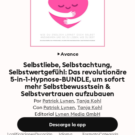
Avance
Selbstliebe, Selbstachtung,
Selbstwertgefühl: Das revolutionäre
5-in-1-Hypnose-BUNDLE, um sofort
mehr Selbstbewusstsein &
Selbstvertrauen aufzubauen
Por
Patrick Lynen
Tanja Kohl
Con
Patrick Lynen
Tanja Kohl
Editorial
Lynen Media GmbH
Descarga la app
1 calificaciones
Duración
Idioma
Formato
Categoría