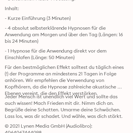
Inhalt: 
- Kurze Einführung (3 Minuten) 
- 4 absolut selbsterklärende Hypnosen für die 
Anwendung am Morgen und über den Tag (Längen: 16 
bis 24 Minuten)
- 1 Hypnose für die Anwendung direkt vor dem 
Einschlafen (Länge: 50 Minuten)
Für den bestmöglichen Effekt solltest du täglich eines 
(!) der Programme an mindestens 21 Tagen in Folge 
anhören. Wir empfehlen die Verwendung von 
Kopfhörern, da die Hypnose zahlreiche akustische 
Ebenen vereint, die den Effekt verstärken.
Jeder Mensch ist unendlich viel Wert und sollte das 
auch wissen! Mach Frieden mit dir. Nimm dich an. 
Begrüße deine Schatten. Umarme deine Schwächen. 
Lass los, was dir schadet. Und wähle, was dich stärkt.
© 2021 Lynen Media GmbH (Audiolibro): 
4064067444098