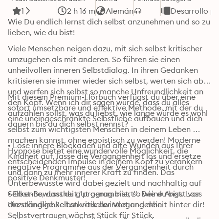
1
2 h 16 m
Alemán
Desarrollo p
Wie Du endlich lernst dich selbst anzunehmen und so zu 
lieben, wie du bist!
Viele Menschen neigen dazu, mit sich selbst kritischer 
umzugehen als mit anderen. So führen sie einen 
unheilvollen inneren Selbstdialog. In ihren Gedanken 
kritisieren sie immer wieder sich selbst, werten sich ab, 
und werfen sich selbst so manche Unfreundlichkeit an 
Mit diesem Premium-Hörbuch verfügst du über eine 
den Kopf. Wenn ich dir sagen würde, dass du alles 
sofort umsetzbare und effektive Methode, mit der du 
aufzählen sollst, was du liebst, wie lange würde es wohl 
eine uneingeschränkte Selbstliebe aufbauen und dich 
dauern bis du dich selbst nennst? 
selbst zum wichtigsten Menschen in deinem Leben 
machen kannst, ohne egoistisch zu werden! Moderne 
• Löse innere Blockaden und alte Wunden aus Ihrer 
Hypnose bietet eine wundervolle Möglichkeit, die 
Kindheit auf, lasse die Vergangenheit los und ersetze 
entscheidenden Impulse in deinem Kopf zu verankern 
negative Programme aus der Vergangenheit durch 
und dann zu mehr innerer Kraft zu finden. Das 
positive Denkmuster!
Unterbewusste wird dabei gezielt und nachhaltig auf 
Selbst-Bewusstheit "programmiert". Deine Angst vor 
• Erkenne, dass du gut genug bist, so wie du bist. Lass 
Unzulänglichkeiten verschwindet und dein 
die ständige Selbstkritik der Vergangenheit hinter dir!
Selbstvertrauen wächst Stück für Stück.