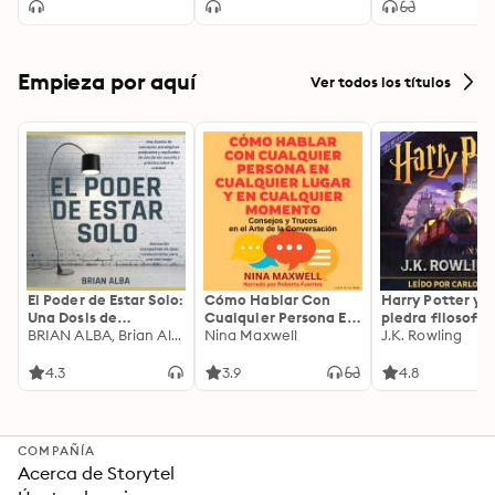
Psychologie un
kraftvolle
Affirmationen s
negative Geda
loswerden, Äng
Empieza por aquí
Ver todos los títulos
überwinden un
effektiv Stress
bewältigen
El Poder de Estar Solo:
Cómo Hablar Con
Harry Potter y l
Una Dosis de
Cualquier Persona En
piedra filosofal
Motivación
BRIAN ALBA, Brian Alba
Cualquier Lugar Y En
Nina Maxwell
J.K. Rowling
Acompañada de
Cualquier Momento
Ideas Revolucionarias
4.3
3.9
4.8
Para una Vida Mejor
COMPAÑÍA
Acerca de Storytel