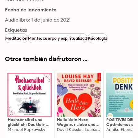
Fecha de lanzamiento
Audiolibro: 1 de junio de 2021
Etiquetas
Meditación
Mente, cuerpo y espiritualidad
Psicología
Otros también disfrutaron ...
Hochsensibel und
Heile dein Herz:
POSITIVES DENK
glücklich: Das kleine
Wege zur Liebe und
Optimismus au
Buch für große
Michael Repkowsky
Kraft bei Trennung,
David Kessler, Louise Hay
Knopfdruck: Wie
Annika Ebenstei
Herzen
Verlust und Abschied
durch positive