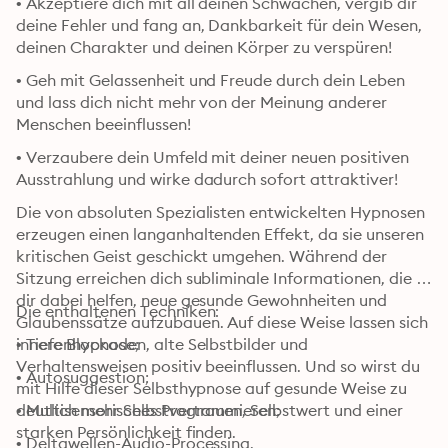
• Akzeptiere dich mit all deinen Schwächen, vergib dir 
deine Fehler und fang an, Dankbarkeit für dein Wesen, 
deinen Charakter und deinen Körper zu verspüren!
• Geh mit Gelassenheit und Freude durch dein Leben 
und lass dich nicht mehr von der Meinung anderer 
Menschen beeinflussen!
• Verzaubere dein Umfeld mit deiner neuen positiven 
Ausstrahlung und wirke dadurch sofort attraktiver!
Die von absoluten Spezialisten entwickelten Hypnosen 
erzeugen einen langanhaltenden Effekt, da sie unseren 
kritischen Geist geschickt umgehen. Während der 
Sitzung erreichen dich subliminale Informationen, die 
dir dabei helfen, neue gesunde Gewohnheiten und 
Die enthaltenen Techniken:
Glaubenssätze aufzubauen. Auf diese Weise lassen sich 
innere Blockaden, alte Selbstbilder und 
• Tiefenhypnose;
Verhaltensweisen positiv beeinflussen. Und so wirst du 
• Autosuggestion;
mit Hilfe dieser Selbsthypnose auf gesunde Weise zu 
deutlich mehr Selbstvertrauen, Selbstwert und einer 
• Multisensorisches Programmieren;
starken Persönlichkeit finden.
• Deltawellen-Audio-Processing.