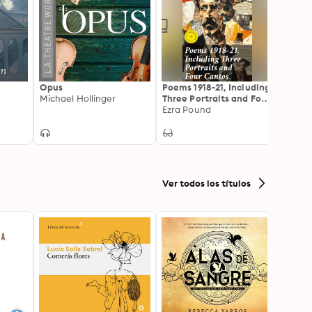
Opus
Poems 1918-21, Including
The C
Michael Hollinger
Three Portraits and Four
Anton
Cantos: Enriched
Ezra Pound
edition. Exploring
Modernist Poetry:
Vibrant Verses and
Literary Innovation
Ver todos los títulos