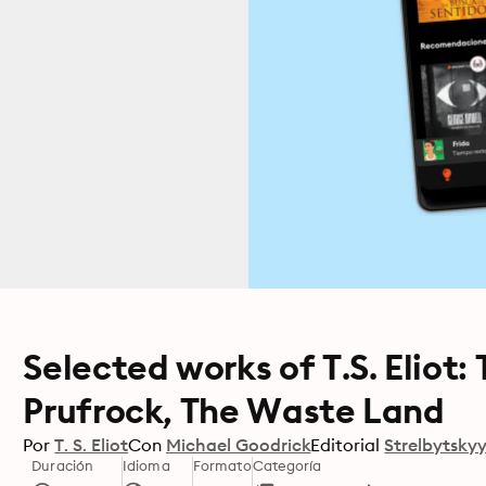
Selected works of T.S. Eliot:
Prufrock, The Waste Land
Por
T. S. Eliot
Con
Michael Goodrick
Editorial
Strelbytskyy
Duración
Idioma
Formato
Categoría