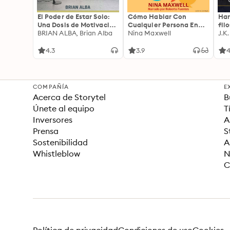
El Poder de Estar Solo:
Cómo Hablar Con
Har
Una Dosis de Motivación
Cualquier Persona En
fil
Acompañada de Ideas
BRIAN ALBA, Brian Alba
Cualquier Lugar Y En
Nina Maxwell
J.K
Revolucionarias Para
Cualquier Momento
una Vida Mejor
4.3
3.9
4
COMPAÑÍA
E
Acerca de Storytel
B
Únete al equipo
T
Inversores
A
Prensa
S
Sostenibilidad
A
Whistleblow
N
C
Política de privacidad
Condiciones de uso
Cookies