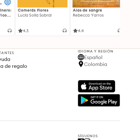
inero:
Comerás flores
Alas de sangre
Harry 
icos:
Lucía Solla Sobral
Rebecca Yarros
prisi
ederas
J.K. R
licidad
4.3
4.4
4.9
IDIOMA Y REGIÓN
TANTES
Español
yuda
Colombia
ta de regalo
SÍGUENOS