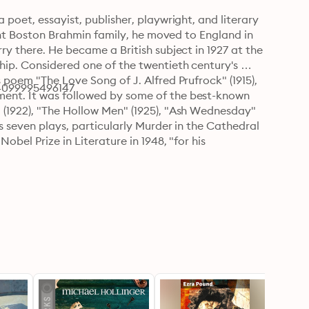
poet, essayist, publisher, playwright, and literary 
nent Boston Brahmin family, he moved to England in 
y there. He became a British subject in 1927 at the 
hip. Considered one of the twentieth century's 
poem "The Love Song of J. Alfred Prufrock" (1915), 
 4099995496147
ent. It was followed by some of the best-known 
(1922), "The Hollow Men" (1925), "Ash Wednesday" 
s seven plays, particularly Murder in the Cathedral 
bel Prize in Literature in 1948, "for his 
.
