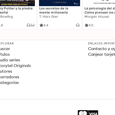
ry Potter y la piedra
Los secretos de la
La psicología del d
osofal
mente millonaria
Cómo piensan los r
. Rowling
T. Harv Eker
18 claves imperec
Morgan Housel
sobre riqueza y fe
.8
4.4
4.5
XPLORAR
ENLACES IMPOR
uscar
Contacto y a
ítulos
Canjear tarje
udio series
torytel Originals
utores
arradores
ategorías