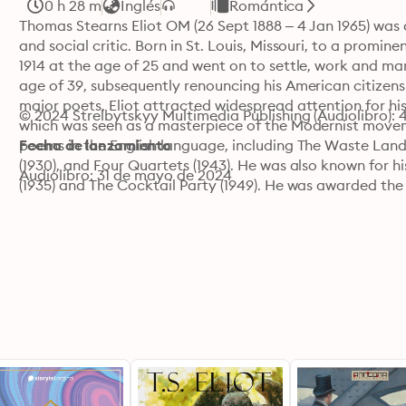
0 h 28 m
Inglés
Romántica
Thomas Stearns Eliot OM (26 Sept 1888 – 4 Jan 1965) was a 
and social critic. Born in St. Louis, Missouri, to a promi
1914 at the age of 25 and went on to settle, work and marr
age of 39, subsequently renouncing his American citizens
major poets, Eliot attracted widespread attention for his 
© 2024 Strelbytskyy Multimedia Publishing (Audiolibro):
which was seen as a masterpiece of the Modernist movem
poems in the English language, including The Waste Land 
Fecha de lanzamiento
(1930), and Four Quartets (1943). He was also known for hi
Audiolibro: 31 de mayo de 2024
(1935) and The Cocktail Party (1949). He was awarded the No
outstanding, pioneer contribution to present-day poetry"
This collection includes the works of T. S. Eliot: 

The Love Song of J. Alfred Prufrock

The Waste Land