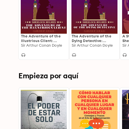
The Adventure of the
The Adventure of the
A S
Illustrious Client:
Dying Detective:
She
Sherlock Holmes
Sir Arthur Conan Doyle
Sherlock Holmes
Sir Arthur Conan Doyle
Sir
Empieza por aquí