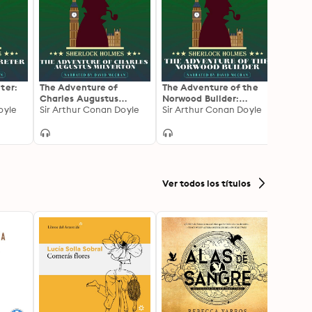
ter:
The Adventure of
The Adventure of the
The A
Charles Augustus
Norwood Builder:
Blanc
oyle
Milverton: Sherlock
Sir Arthur Conan Doyle
Sherlock Holmes
Sir Arthur Conan Doyle
Sherl
Sir Ar
Holmes
Ver todos los títulos