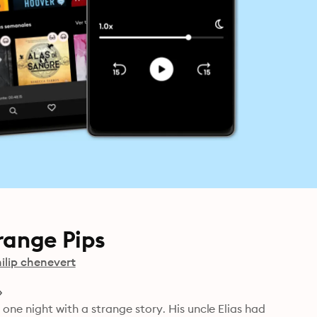
range Pips
ilip chenevert
 night with a strange story. His uncle Elias had 