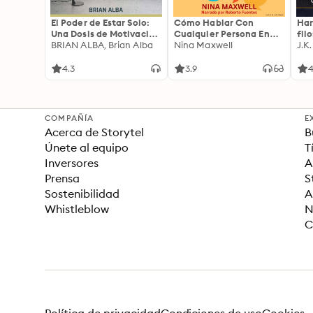
El Poder de Estar Solo:
Cómo Hablar Con
Har
Una Dosis de Motivación
Cualquier Persona En
fil
Acompañada de Ideas
BRIAN ALBA, Brian Alba
Cualquier Lugar Y En
Nina Maxwell
J.K
Revolucionarias Para
Cualquier Momento
una Vida Mejor
4.3
3.9
4
COMPAÑÍA
E
Acerca de Storytel
B
Únete al equipo
T
Inversores
A
Prensa
S
Sostenibilidad
A
Whistleblow
N
C
Política de privacidad
Condiciones de uso
Cookies