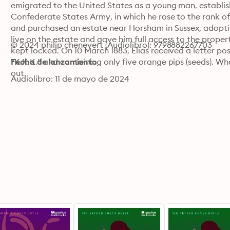
emigrated to the United States as a young man, establishi
Confederate States Army, in which he rose to the rank of 
and purchased an estate near Horsham in Sussex, adopting 
live on the estate and gave him full access to the prope
© 2024 philip chenevert (Audiolibro): 9798882267703
kept locked. On 10 March 1883, Elias received a letter po
"K.K.K." and containing only five orange pips (seeds). Wha
Fecha de lanzamiento
out.
Audiolibro: 11 de mayo de 2024