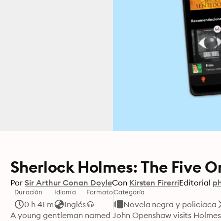
Sherlock Holmes: The Five O
Por
Sir Arthur Conan Doyle
Con
Kirsten Firerri
Editorial
ph
Duración
Idioma
Formato
Categoría
0 h 41 m
Inglés
Novela negra y policiaca
A young gentleman named John Openshaw visits Holmes one