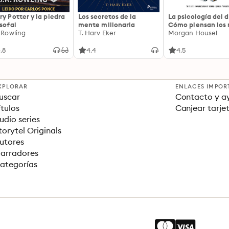
ry Potter y la piedra
Los secretos de la
La psicología del d
osofal
mente millonaria
Cómo piensan los r
. Rowling
T. Harv Eker
18 claves imperec
Morgan Housel
sobre riqueza y fe
.8
4.4
4.5
XPLORAR
ENLACES IMPOR
uscar
Contacto y a
ítulos
Canjear tarje
udio series
torytel Originals
utores
arradores
ategorías