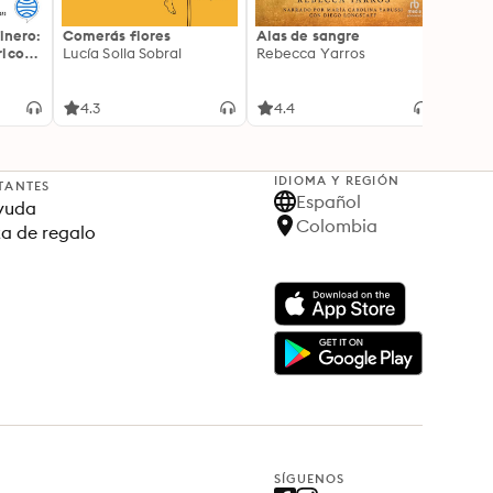
inero:
Comerás flores
Alas de sangre
Harry 
icos:
Lucía Solla Sobral
Rebecca Yarros
prisi
ederas
J.K. R
licidad
4.3
4.4
4.9
IDIOMA Y REGIÓN
TANTES
Español
yuda
Colombia
ta de regalo
SÍGUENOS