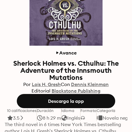
Avance
Sherlock Holmes vs. Cthulhu: The
Adventure of the Innsmouth
Mutations
Por
Lois H. Gresh
Con
Dennis Kleinman
Editorial
Blackstone Publishing
Descarga la app
10 calificaciones
Duración
Idioma
Formato
Categoría
3.5
8 h 29 m
Inglés
Novela negra
The third novel in 6 times New York Times bestselling 
author Lois H. Gresh’s Sherlock Holmes vs. Cthulhu 