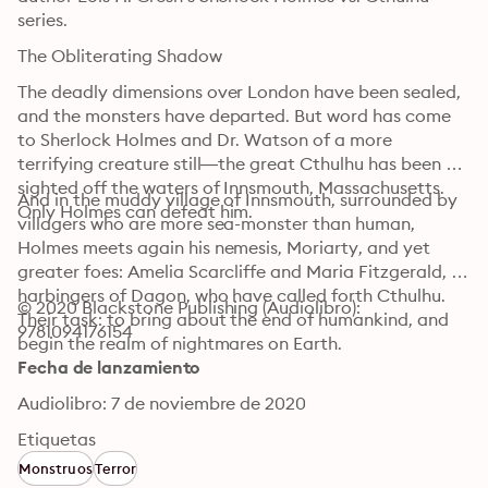
series.
The Obliterating Shadow
The deadly dimensions over London have been sealed, 
and the monsters have departed. But word has come 
to Sherlock Holmes and Dr. Watson of a more 
terrifying creature still—the great Cthulhu has been 
sighted off the waters of Innsmouth, Massachusetts. 
And in the muddy village of Innsmouth, surrounded by 
Only Holmes can defeat him.
villagers who are more sea-monster than human, 
Holmes meets again his nemesis, Moriarty, and yet 
greater foes: Amelia Scarcliffe and Maria Fitzgerald, 
harbingers of Dagon, who have called forth Cthulhu. 
© 2020 Blackstone Publishing (Audiolibro): 
Their task: to bring about the end of humankind, and 
9781094176154
begin the realm of nightmares on Earth.
Fecha de lanzamiento
Audiolibro: 7 de noviembre de 2020
Etiquetas
Monstruos
Terror