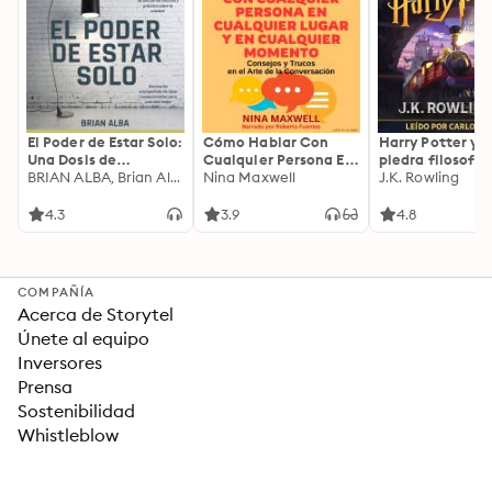
El Poder de Estar Solo:
Cómo Hablar Con
Harry Potter y l
Una Dosis de
Cualquier Persona En
piedra filosofal
Motivación
BRIAN ALBA, Brian Alba
Cualquier Lugar Y En
Nina Maxwell
J.K. Rowling
Acompañada de
Cualquier Momento
Ideas Revolucionarias
4.3
3.9
4.8
Para una Vida Mejor
COMPAÑÍA
Acerca de Storytel
Únete al equipo
Inversores
Prensa
Sostenibilidad
Whistleblow