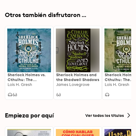
Otros también disfrutaron ...
Sherlock Holmes vs.
Sherlock Holmes and
Sherlock Holmes
Cthulhu: The
the Shadwell Shadows
Cthulhu: The
Adventure of the
Lois H. Gresh
James Lovegrove
Adventure of t
Lois H. Gresh
Neural Psychoses: The
Deadly Dimensi
Adventure of the
Neural Psychoses
Empieza por aquí
Ver todos los títulos