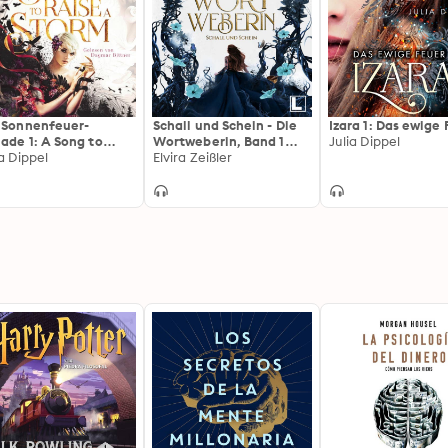
 Sonnenfeuer-
Schall und Schein - Die
Izara 1: Das ewige
lade 1: A Song to
Wortweberin, Band 1
Julia Dippel
se a Storm: ASTRAS
ia Dippel
(ungekürzt)
Elvira Zeißler