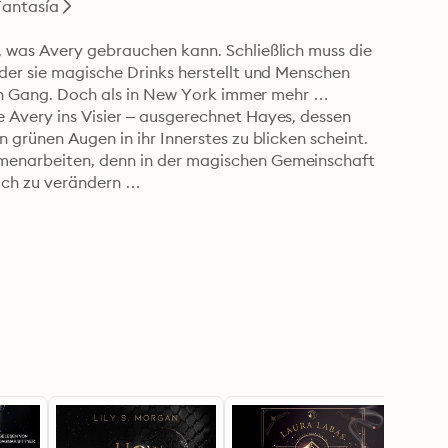
Fantasía
 was Avery gebrauchen kann. Schließlich muss die 
der sie magische Drinks herstellt und Menschen 
hen Gang. Doch als in New York immer mehr 
 Avery ins Visier – ausgerechnet Hayes, dessen 
 grünen Augen in ihr Innerstes zu blicken scheint. 
menarbeiten, denn in der magischen Gemeinschaft 
sich zu verändern …