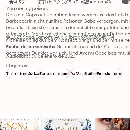
4.3
1 de 2
13 h 7 m
Alemán
You are my poison.

Dass die Cops auf sie aufmerksam werden, ist das Letzte,
Barkeeperin nicht nur ihre Poisoner-Gabe verbergen, mit 
beeinflusst, sie steht auch in der Schuld einer gefährlic
rätselhafte Morde geschehen, nimmt ein junger Detective
© 2023 Saga Egmont (Audiolibro): 9788728548974
Nähe sie völlig aus dem Konzept bringt und der mit seinen
Schon bald müssen die Giftmischerin und der Cop zusam
Fecha de lanzamiento
geht etwas Dunkles vor sich. Und Averys Gabe beginnt, 
Audiolibro: 30 de enero de 2023
Etiquetas
Thriller fantástico
Fantasía urbana
De 12 a 15 años
Emocionante