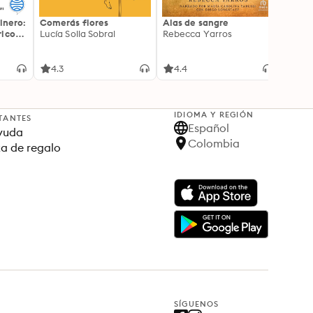
inero:
Comerás flores
Alas de sangre
Harry 
icos:
Lucía Solla Sobral
Rebecca Yarros
prisi
ederas
J.K. R
licidad
4.3
4.4
4.9
IDIOMA Y REGIÓN
TANTES
Español
yuda
Colombia
ta de regalo
SÍGUENOS