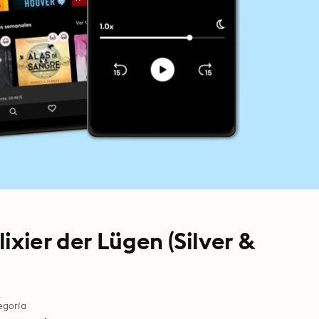
lixier der Lügen (Silver &
t
egoría