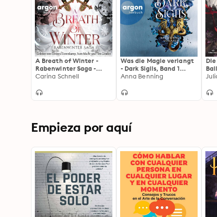
A Breath of Winter -
Was die Magie verlangt
Die
Rabenwinter Saga -
- Dark Sigils, Band 1
Bal
Roman, Band 1
Carina Schnell
(Ungekürzte Lesung)
Anna Benning
rai
Jul
(Ungekürzte Lesung)
Empieza por aquí