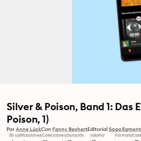
Silver & Poison, Band 1: Das E
Poison, 1)
Por
Anne Lück
Con
Fanny Bechert
Editorial
Saga Egmon
55 calificaciones
Colecciones
Duración
Idioma
Formato
Cat