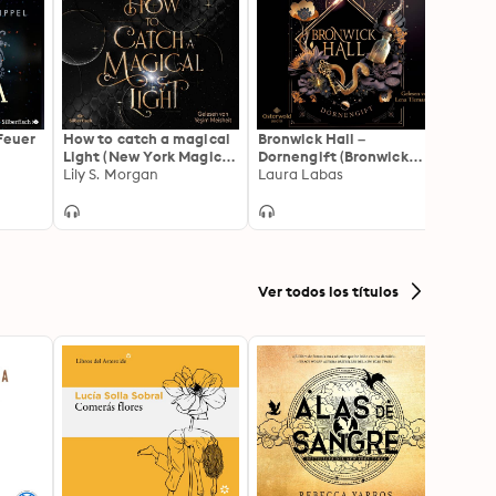
 Feuer
How to catch a magical
Bronwick Hall –
Moonl
Light (New York Magics
Dornengift (Bronwick
Feenz
1)
Lily S. Morgan
Hall 1): New-Adult-
Laura Labas
»Rave
Julia 
Fantasy in einem
Autor
düsteren Dark-
Feen-
Academia-Setting
Acade
Ver todos los títulos