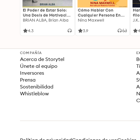
El Poder de Estar Solo:
Cómo Hablar Con
Har
Una Dosis de Motivación
Cualquier Persona En
fil
Acompañada de Ideas
BRIAN ALBA, Brian Alba
Cualquier Lugar Y En
Nina Maxwell
J.K
Revolucionarias Para
Cualquier Momento
una Vida Mejor
4.3
3.9
4
COMPAÑÍA
E
Acerca de Storytel
B
Únete al equipo
T
Inversores
A
Prensa
S
Sostenibilidad
A
Whistleblow
N
C
Política de privacidad
Condiciones de uso
Cookies