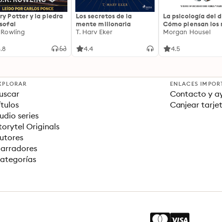
ry Potter y la piedra
Los secretos de la
La psicología del d
osofal
mente millonaria
Cómo piensan los r
. Rowling
T. Harv Eker
18 claves imperec
Morgan Housel
sobre riqueza y fe
.8
4.4
4.5
XPLORAR
ENLACES IMPOR
uscar
Contacto y a
ítulos
Canjear tarje
udio series
torytel Originals
utores
arradores
ategorías