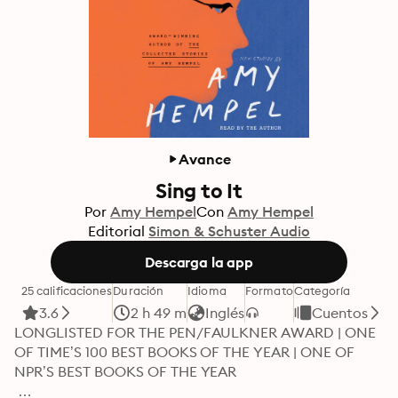
Avance
Sing to It
Por
Amy Hempel
Con
Amy Hempel
Editorial
Simon & Schuster Audio
Descarga la app
25 calificaciones
Duración
Idioma
Formato
Categoría
3.6
2 h 49 m
Inglés
Cuentos
LONGLISTED FOR THE PEN/FAULKNER AWARD | ONE 
OF TIME’S 100 BEST BOOKS OF THE YEAR | ONE OF 
NPR’S BEST BOOKS OF THE YEAR
