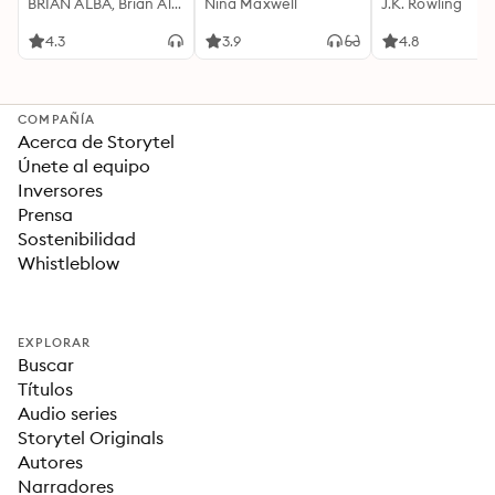
Motivación
BRIAN ALBA, Brian Alba
Cualquier Lugar Y En
Nina Maxwell
J.K. Rowling
Acompañada de
Cualquier Momento
Ideas Revolucionarias
4.3
3.9
4.8
Para una Vida Mejor
COMPAÑÍA
Acerca de Storytel
Únete al equipo
Inversores
Prensa
Sostenibilidad
Whistleblow
EXPLORAR
Buscar
Títulos
Audio series
Storytel Originals
Autores
Narradores