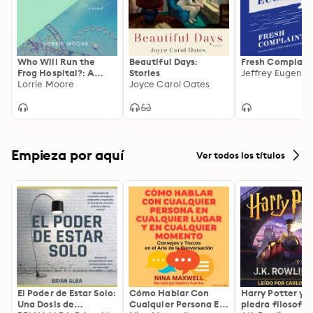
to It is an “exquisite collection” (The Wall Street 
Journal) and a “quiet masterpiece by a true American 
original” (NPR).
Who Will Run the
Beautiful Days:
Fresh Complain
Frog Hospital?: A
Stories
Jeffrey Eugenid
Novel
Lorrie Moore
Joyce Carol Oates
Empieza por aquí
Ver todos los títulos
El Poder de Estar Solo:
Cómo Hablar Con
Harry Potter y l
Una Dosis de
Cualquier Persona En
piedra filosofal