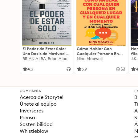
El Poder de Estar Solo:
Cómo Hablar Con
Har
Una Dosis de Motivación
Cualquier Persona En
fil
Acompañada de Ideas
BRIAN ALBA, Brian Alba
Cualquier Lugar Y En
Nina Maxwell
J.K
Revolucionarias Para
Cualquier Momento
una Vida Mejor
4.3
3.9
4
COMPAÑÍA
E
Acerca de Storytel
B
Únete al equipo
T
Inversores
A
Prensa
S
Sostenibilidad
A
Whistleblow
N
C