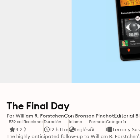
The Final Day
Por
William R. Forstchen
Con
Bronson Pinchot
Editorial
B
539 calificaciones
Duración
Idioma
Formato
Categoría
4.2
12 h 11 m
Inglés
Terror y Su
The highly anticipated follow-up to William R. Forstchen