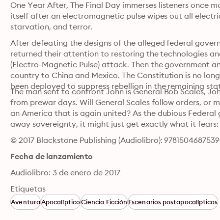
One Year After, The Final Day immerses listeners once more
itself after an electromagnetic pulse wipes out all electr
starvation, and terror.
After defeating the designs of the alleged federal gove
returned their attention to restoring the technologies and
(Electro-Magnetic Pulse) attack. Then the government ann
country to China and Mexico. The Constitution is no longe
been deployed to suppress rebellion in the remaining sta
The man sent to confront John is General Bob Scales, Joh
from prewar days. Will General Scales follow orders, or mi
an America that is again united? As the dubious Federal g
away sovereignty, it might just get exactly what it fears:
© 2017 Blackstone Publishing (Audiolibro): 9781504687539
Fecha de lanzamiento
Audiolibro: 3 de enero de 2017
Etiquetas
Aventura
Apocalíptico
Ciencia Ficción
Escenarios postapocalípticos