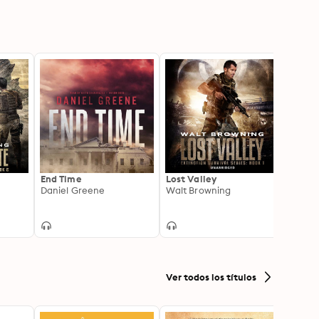
End Time
Lost Valley
Hosti
Daniel Greene
Walt Browning
E.E. I
Ver todos los títulos