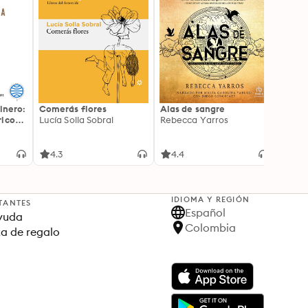
inero:
Comerás flores
Alas de sangre
Harry 
icos:
Lucía Solla Sobral
Rebecca Yarros
prisi
ederas
J.K. R
licidad
4.3
4.4
4.9
IDIOMA Y REGIÓN
TANTES
Español
yuda
Colombia
ta de regalo