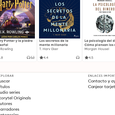
ry Potter y la piedra
Los secretos de la
La psicología del d
osofal
mente millonaria
Cómo piensan los r
. Rowling
T. Harv Eker
18 claves imperec
Morgan Housel
sobre riqueza y fe
.8
4.4
4.5
XPLORAR
ENLACES IMPOR
uscar
Contacto y a
ítulos
Canjear tarje
udio series
torytel Originals
utores
arradores
ategorías