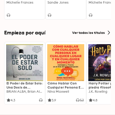
Michelle Frances
Sandie Jones
Michelle France
Empieza por aquí
Ver todos los títulos
El Poder de Estar Solo:
Cómo Hablar Con
Harry Potter y l
Una Dosis de
Cualquier Persona En
piedra filosofal
Motivación
BRIAN ALBA, Brian Alba
Cualquier Lugar Y En
Nina Maxwell
J.K. Rowling
Acompañada de
Cualquier Momento
Ideas Revolucionarias
4.3
3.9
4.8
Para una Vida Mejor