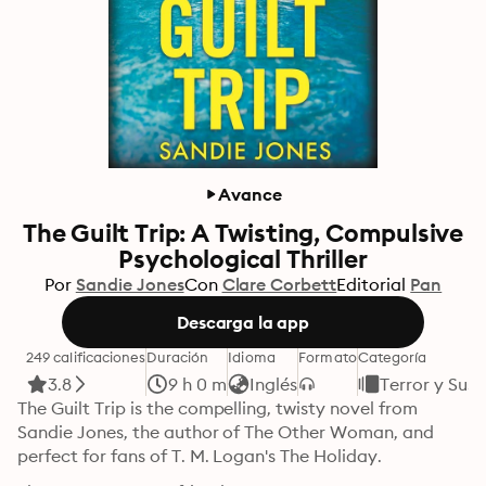
Avance
The Guilt Trip: A Twisting, Compulsive
Psychological Thriller
Por
Sandie Jones
Con
Clare Corbett
Editorial
Pan
Descarga la app
249 calificaciones
Duración
Idioma
Formato
Categoría
3.8
9 h 0 m
Inglés
Terror y Sus
The Guilt Trip is the compelling, twisty novel from 
Sandie Jones, the author of The Other Woman, and 
perfect for fans of T. M. Logan's The Holiday.