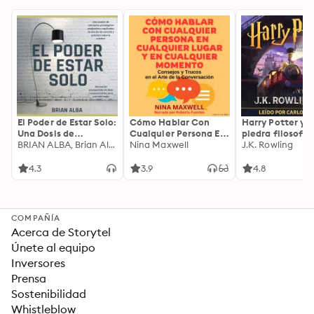
El Poder de Estar Solo:
Cómo Hablar Con
Harry Potter y l
Una Dosis de
Cualquier Persona En
piedra filosofal
Motivación
BRIAN ALBA, Brian Alba
Cualquier Lugar Y En
Nina Maxwell
J.K. Rowling
Acompañada de
Cualquier Momento
Ideas Revolucionarias
4.3
3.9
4.8
Para una Vida Mejor
COMPAÑÍA
Acerca de Storytel
Únete al equipo
Inversores
Prensa
Sostenibilidad
Whistleblow