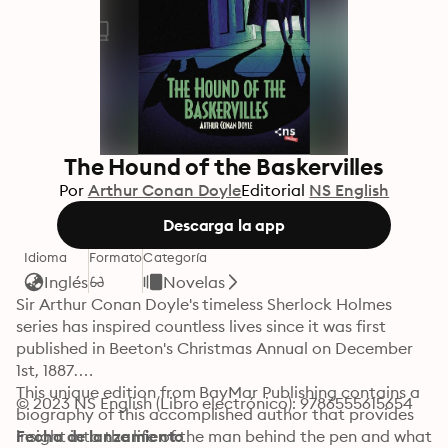
The Hound of the Baskervilles
Por
Arthur Conan Doyle
Editorial
NS English
Descarga la app
Idioma
Formato
Categoría
Inglés
Novelas
Sir Arthur Conan Doyle's timeless Sherlock Holmes 
series has inspired countless lives since it was first 
published in Beeton's Christmas Annual on December 
1st, 1887.

This unique edition from BayMar Publishing contains a 
© 2023 NS English (Libro electrónico): 9786555615654
biography of this accomplished author that provides 
insight into the life of the man behind the pen and what 
Fecha de lanzamiento