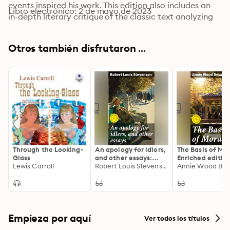
events inspired his work. This edition also includes an 
Libro electrónico: 2 de mayo de 2023
in-depth literary critique of the classic text analyzing 
what makes the fictional writings of Dr. John Watson, 
Sherlock Holmes' lifelong friend and scribe, endure.
Otros también disfrutaron ...
Through the Looking-
An apology for idlers,
The Basis of Mor
Glass
and other essays:
Enriched edition
Lewis Carroll
Enriched edition.
Robert Louis Stevenson
Exploring the E
Annie Wood Bes
Embracing Leisure:
of Ethical Decis
Reflections on
Making
Idleness and Non-
Conformity
Empieza por aquí
Ver todos los títulos