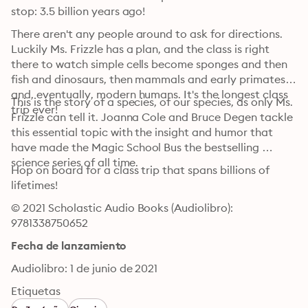
stop: 3.5 billion years ago!
There aren't any people around to ask for directions. 
Luckily Ms. Frizzle has a plan, and the class is right 
there to watch simple cells become sponges and then 
fish and dinosaurs, then mammals and early primates 
and, eventually, modern humans. It's the longest class 
This is the story of a species, of our species, as only Ms. 
trip ever!
Frizzle can tell it. Joanna Cole and Bruce Degen tackle 
this essential topic with the insight and humor that 
have made the Magic School Bus the bestselling 
science series of all time. 
Hop on board for a class trip that spans billions of 
lifetimes!
© 2021 Scholastic Audio Books (Audiolibro): 
9781338750652
Fecha de lanzamiento
Audiolibro: 1 de junio de 2021
Etiquetas