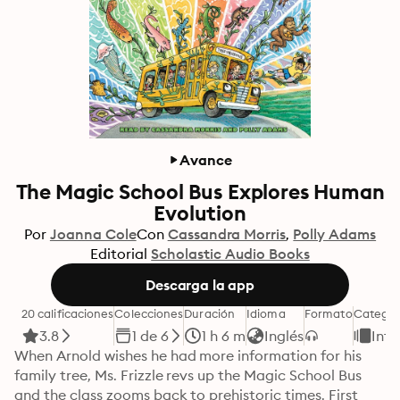
Avance
The Magic School Bus Explores Human
Evolution
Por
Joanna Cole
Con
Cassandra Morris
Polly Adams
Editorial
Scholastic Audio Books
Descarga la app
20 calificaciones
Colecciones
Duración
Idioma
Formato
Categor
3.8
1 de 6
1 h 6 m
Inglés
Infa
When Arnold wishes he had more information for his 
family tree, Ms. Frizzle revs up the Magic School Bus 
and the class zooms back to prehistoric times. First 