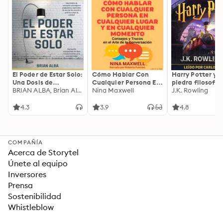
El Poder de Estar Solo:
Cómo Hablar Con
Harry Potter y l
Una Dosis de
Cualquier Persona En
piedra filosofal
Motivación
BRIAN ALBA, Brian Alba
Cualquier Lugar Y En
Nina Maxwell
J.K. Rowling
Acompañada de
Cualquier Momento
Ideas Revolucionarias
4.3
3.9
4.8
Para una Vida Mejor
COMPAÑÍA
Acerca de Storytel
Únete al equipo
Inversores
Prensa
Sostenibilidad
Whistleblow