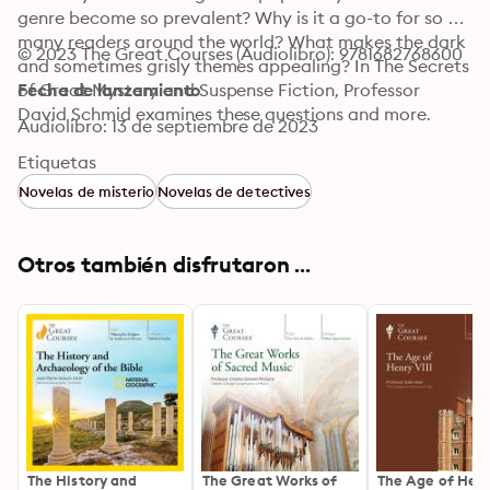
genre become so prevalent? Why is it a go-to for so 
many readers around the world? What makes the dark 
© 2023 The Great Courses (Audiolibro): 9781682768600
and sometimes grisly themes appealing? In The Secrets 
of Great Mystery and Suspense Fiction, Professor 
Fecha de lanzamiento
David Schmid examines these questions and more.
Audiolibro: 13 de septiembre de 2023
Etiquetas
Novelas de misterio
Novelas de detectives
Otros también disfrutaron ...
The History and
The Great Works of
The Age of Henr