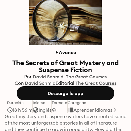
Avance
The Secrets of Great Mystery and
Suspense Fiction
Por
David Schmid
The Great Courses
Con
David Schmid
Editorial
The Great Courses
Descarga la app
Duración
Idioma
Formato
Categoría
18 h 56 m
Inglés
Aprender idiomas
Great mystery and suspense writers have created some 
of the most unforgettable stories in all of literature 
and they continue to grow in popularity. How did the 