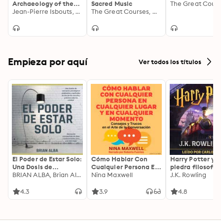
Archaeology of the
Sacred Music
Bible
Jean-Pierre Isbouts, The Great Courses
The Great Courses, Charles Edward McGuire
Empieza por aquí
Ver todos los títulos
El Poder de Estar Solo:
Cómo Hablar Con
Harry Potter y l
Una Dosis de
Cualquier Persona En
piedra filosofal
Motivación
BRIAN ALBA, Brian Alba
Cualquier Lugar Y En
Nina Maxwell
J.K. Rowling
Acompañada de
Cualquier Momento
Ideas Revolucionarias
4.3
3.9
4.8
Para una Vida Mejor