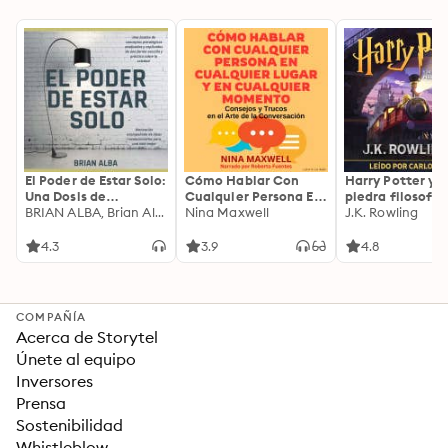
El Poder de Estar Solo:
Cómo Hablar Con
Harry Potter y l
Una Dosis de
Cualquier Persona En
piedra filosofal
Motivación
BRIAN ALBA, Brian Alba
Cualquier Lugar Y En
Nina Maxwell
J.K. Rowling
Acompañada de
Cualquier Momento
Ideas Revolucionarias
4.3
3.9
4.8
Para una Vida Mejor
COMPAÑÍA
Acerca de Storytel
Únete al equipo
Inversores
Prensa
Sostenibilidad
Whistleblow