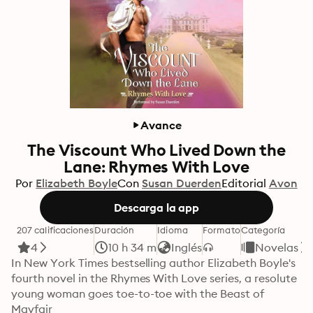
Avance
The Viscount Who Lived Down the
Lane: Rhymes With Love
Por
Elizabeth Boyle
Con
Susan Duerden
Editorial
Avon
Descarga la app
207 calificaciones
Duración
Idioma
Formato
Categoría
4
10 h 34 m
Inglés
Novelas
In New York Times bestselling author Elizabeth Boyle's 
fourth novel in the Rhymes With Love series, a resolute 
young woman goes toe-to-toe with the Beast of 
Mayfair