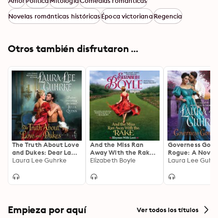
Amor
Política
Mitología
Comedias románticas
Novelas románticas históricas
Época victoriana
Regencia
Otros también disfrutaron ...
The Truth About Love
And the Miss Ran
Governess Gon
and Dukes: Dear Lady
Away With the Rake:
Rogue: A Novel
Truelove
Laura Lee Guhrke
Rhymes With Love
Elizabeth Boyle
Laura Lee Guhr
Empieza por aquí
Ver todos los títulos