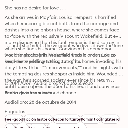
She has no desire for love . . .
As she arrives in Mayfair, Louisa Tempest is horrified 
when her incorrigible cat bolts from the carriage and 
dashes into a neighbor's house, where she comes face-
to-face with the reclusive Viscount Wakefield. But even 
more dismaying than his foul temper is the disarray in 
. . . until she meets the viscount who lives down the lane
which she finds his home. Convinced his demeanor 
would improve if his household were in order, Louisa 
Much to his chagrin, Wakefield finds it impossible to 
resolves to put everything to rights.
keep the meddling Louisa out of his home, invading his 
daily life with her ""improvements,"" and his nights with 
the tempting desires she sparks inside him. Wounded in 
the war, he's scorned society ever since his return . . . 
© 2014 Avon (Audiolibro): 9780062359636
until Louisa opens the door to his heart and convinces 
him to give love a second chance.
Fecha de lanzamiento
Audiolibro: 28 de octubre de 2014
Etiquetas
Feel-good
Ficción histórica
Reconfortante
Romántico
Inglaterra