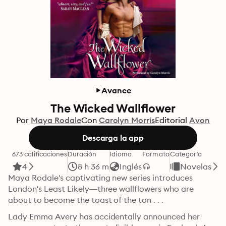
Avance
The Wicked Wallflower
Por
Maya Rodale
Con
Carolyn Morris
Editorial
Avon
Descarga la app
673 calificaciones
Duración
Idioma
Formato
Categoría
4
8 h 36 m
Inglés
Novelas
Maya Rodale's captivating new series introduces 
London's Least Likely—three wallflowers who are 
about to become the toast of the ton . . .
Lady Emma Avery has accidentally announced her 