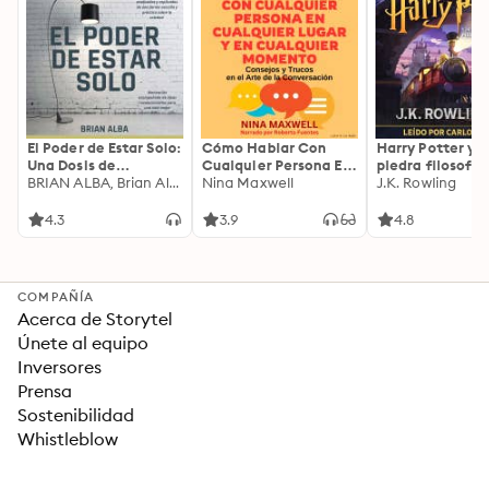
El Poder de Estar Solo:
Cómo Hablar Con
Harry Potter y l
Una Dosis de
Cualquier Persona En
piedra filosofal
Motivación
BRIAN ALBA, Brian Alba
Cualquier Lugar Y En
Nina Maxwell
J.K. Rowling
Acompañada de
Cualquier Momento
Ideas Revolucionarias
4.3
3.9
4.8
Para una Vida Mejor
COMPAÑÍA
Acerca de Storytel
Únete al equipo
Inversores
Prensa
Sostenibilidad
Whistleblow