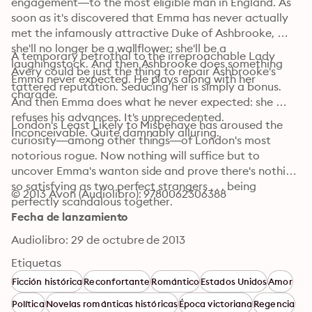
engagement—to the most eligible man in England. As 
soon as it's discovered that Emma has never actually 
met the infamously attractive Duke of Ashbrooke, 
she'll no longer be a wallflower; she'll be a 
A temporary betrothal to the irreproachable Lady 
laughingstock. And then Ashbrooke does something 
Avery could be just the thing to repair Ashbrooke's 
Emma never expected. He plays along with her 
tattered reputation. Seducing her is simply a bonus. 
charade.
And then Emma does what he never expected: she 
refuses his advances. It's unprecedented. 
London's Least Likely to Misbehave has aroused the 
Inconceivable. Quite damnably alluring.
curiosity—among other things—of London's most 
notorious rogue. Now nothing will suffice but to 
uncover Emma's wanton side and prove there's nothing 
so satisfying as two perfect strangers . . . being 
© 2013 Avon (Audiolibro): 9780062306388
perfectly scandalous together.
Fecha de lanzamiento
Audiolibro: 29 de octubre de 2013
Etiquetas
Ficción histórica
Reconfortante
Romántico
Estados Unidos
Amor
Política
Novelas románticas históricas
Época victoriana
Regencia