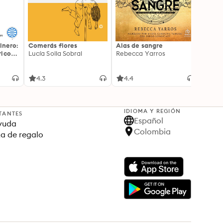
inero:
Comerás flores
Alas de sangre
Harry 
icos:
Lucía Solla Sobral
Rebecca Yarros
prisi
ederas
J.K. R
licidad
4.3
4.4
4.9
IDIOMA Y REGIÓN
TANTES
Español
yuda
Colombia
ta de regalo