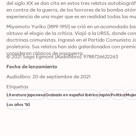
del siglo XX se dan cita en estos tres relatos autobiográ
en contra de la guerra, de los horrores de la bomba atómi
experiencia de una mujer que es en realidad todas las m
⁮Miyamoto Yuriko (1899-1951) se crió en un acomodado barri
obtuvo el elogio de la crítica. Viajó a la URSS, donde co
doctrinas comunistas. Ingresó en el Partido Comunista J
proletaria. Sus relatos han sido galardonados con premios
consideran clásicos de posguerra.
© 2021 Saga Egmont (Audiolibro): 9788726622263
Fecha de lanzamiento
Audiolibro: 20 de septiembre de 2021
Etiquetas
Literatura japonesa
Grabado en español ibérico
Japón
Política
Mujer
Los años '50