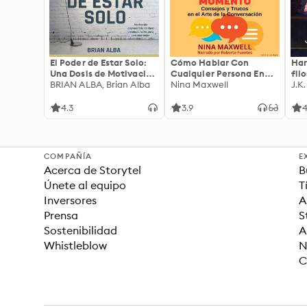
El Poder de Estar Solo:
Cómo Hablar Con
Har
Una Dosis de Motivación
Cualquier Persona En
fil
Acompañada de Ideas
BRIAN ALBA, Brian Alba
Cualquier Lugar Y En
Nina Maxwell
J.K
Revolucionarias Para
Cualquier Momento
una Vida Mejor
4.3
3.9
4
COMPAÑÍA
E
Acerca de Storytel
B
Únete al equipo
T
Inversores
A
Prensa
S
Sostenibilidad
A
Whistleblow
N
C