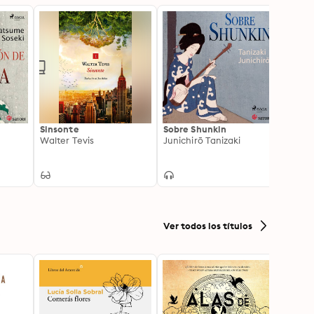
Sinsonte
Sobre Shunkin
El cue
Walter Tevis
Junichirō Tanizaki
Un vi
Paco 
Ver todos los títulos