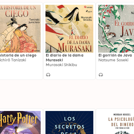
historia de un ciego
El diario de la dama
El gorrión de Java
ichirō Tanizaki
Murasaki
Natsume Soseki
Murasaki Shikibu