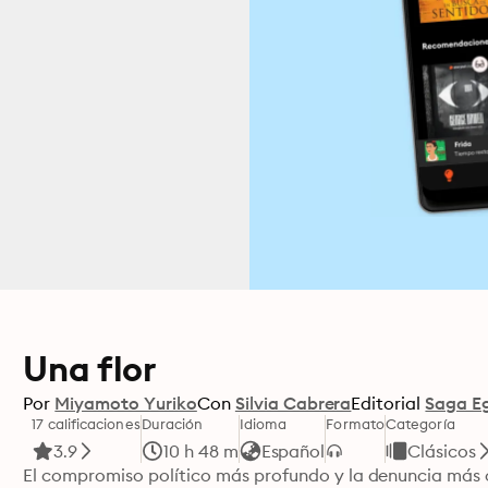
Una flor
Por
Miyamoto Yuriko
Con
Silvia Cabrera
Editorial
Saga E
17 calificaciones
Duración
Idioma
Formato
Categoría
3.9
10 h 48 m
Español
Clásicos
El compromiso político más profundo y la denuncia más c