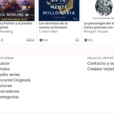
ry Potter y la piedra
Los secretos de la
La psicología del d
osofal
mente millonaria
Cómo piensan los r
. Rowling
T. Harv Eker
18 claves imperec
Morgan Housel
sobre riqueza y fe
.8
4.4
4.5
XPLORAR
ENLACES IMPOR
uscar
Contacto y a
ítulos
Canjear tarje
udio series
torytel Originals
utores
arradores
ategorías