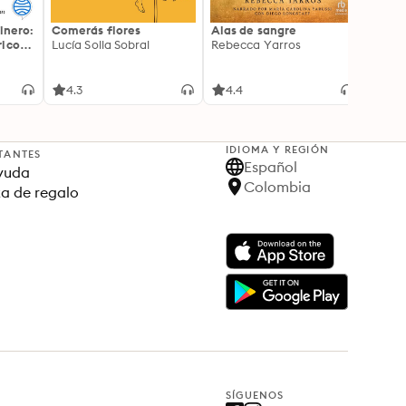
inero:
Comerás flores
Alas de sangre
Harry 
icos:
Lucía Solla Sobral
Rebecca Yarros
prisi
ederas
J.K. R
licidad
4.3
4.4
4.9
IDIOMA Y REGIÓN
TANTES
Español
yuda
Colombia
ta de regalo
SÍGUENOS