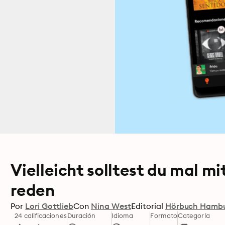
Vielleicht solltest du mal 
reden
Por
Lori Gottlieb
Con
Nina West
Editorial
Hörbuch Hamb
24 calificaciones
Duración
Idioma
Formato
Categoría