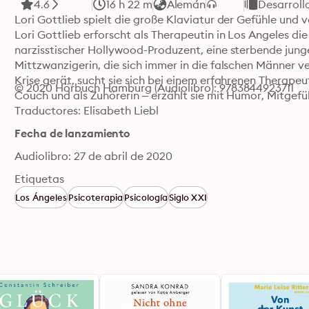
4.6
16 h 22 m
Alemán
Desarroll
Lori Gottlieb spielt die große Klaviatur der Gefühle und v
Lori Gottlieb erforscht als Therapeutin in Los Angeles die
narzisstischer Hollywood-Produzent, eine sterbende junge 
Mittzwanzigerin, die sich immer in die falschen Männer verli
Krise gerät, sucht sie sich bei einem erfahrenen Therapeu
© 2020 Hörbuch Hamburg (Audiolibro): 9783844923711
Couch und als Zuhörerin – erzählt sie mit Humor, Mitge
Traductores: Elisabeth Liebl
Fecha de lanzamiento
Audiolibro: 27 de abril de 2020
Etiquetas
Los Ángeles
Psicoterapia
Psicología
Siglo XXI