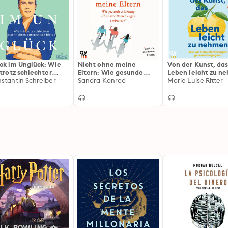
ck im Unglück: Wie
Nicht ohne meine
Von der Kunst, da
 trotz schlechter
Eltern: Wie gesunde
Leben leicht zu n
hrichten
stantin Schreiber
Ablösung all unsere
Sandra Konrad
Wie wir
Marie Luise Ritter
imistisch bleibe
Beziehungenverbessert
Herausforderunge
- auch die zu unseren
gelassen begegnen
Eltern
Stories über
Gelassenheit und
Leichtigkeit – Das
Hörbuch von @luis