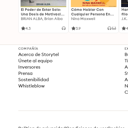
El Poder de Estar Solo:
Cómo Hablar Con
Har
Una Dosis de Motivación
Cualquier Persona En
fil
Acompañada de Ideas
BRIAN ALBA, Brian Alba
Cualquier Lugar Y En
Nina Maxwell
J.K
Revolucionarias Para
Cualquier Momento
una Vida Mejor
4.3
3.9
4
COMPAÑÍA
E
Acerca de Storytel
B
Únete al equipo
T
Inversores
A
Prensa
S
Sostenibilidad
A
Whistleblow
N
C