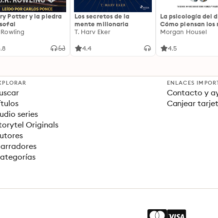
ry Potter y la piedra
Los secretos de la
La psicología del d
osofal
mente millonaria
Cómo piensan los r
. Rowling
T. Harv Eker
18 claves imperec
Morgan Housel
sobre riqueza y fe
.8
4.4
4.5
XPLORAR
ENLACES IMPOR
uscar
Contacto y a
ítulos
Canjear tarje
udio series
torytel Originals
utores
arradores
ategorías