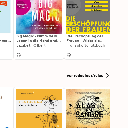
s
Big Magic - Nimm dein
Die Erschöpfung der
Ich, E
ehmen:
Leben in die Hand und
Frauen - Wider die
Gail 
es wird dir gelingen
Elizabeth Gilbert
weibliche Verfügbarkeit
Franziska Schutzbach
n
(Gekürzt)
(Ungekürzte Lesung):
 | 35
Wider die weibliche
Verfügbarkeit
 neue
eliebt
Ver todos los títulos