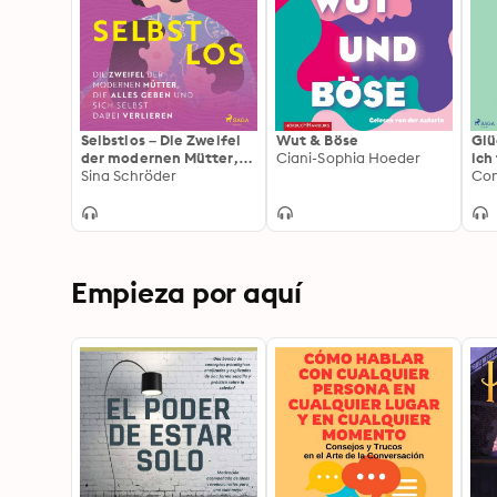
Selbstlos – Die Zweifel
Wut & Böse
Glü
der modernen Mütter,
Ciani-Sophia Hoeder
ich
die alles geben und sich
Sina Schröder
Nac
Con
selbst dabei verlieren
opt
Empieza por aquí