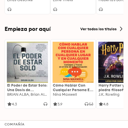
Opfer dieses Killers?
(Ungekürzte Le
Empieza por aquí
Ver todos los títulos
El Poder de Estar Solo:
Cómo Hablar Con
Harry Potter y l
Una Dosis de
Cualquier Persona En
piedra filosofal
Motivación
BRIAN ALBA, Brian Alba
Cualquier Lugar Y En
Nina Maxwell
J.K. Rowling
Acompañada de
Cualquier Momento
Ideas Revolucionarias
4.3
3.9
4.8
Para una Vida Mejor
COMPAÑÍA