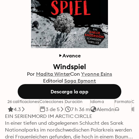
Avance
Windspiel
Por
Madita Winter
Con
Yvonne Esins
Editorial
Saga Egmont
Descarga la app
26 calificaciones
Colecciones
Duración
Idioma
Formato
Cat
4.3
3 de 5
7 h 36 m
Alemán
EIN SERIENMORD IM ARCTIC CIRCLE

In einer tiefen und abgelegenen Schlucht des Sarek 
Nationalparks im nordschwedischen Polarkreis werden 
drei Frauenleichen gefunden, die hoch in einem Baum 