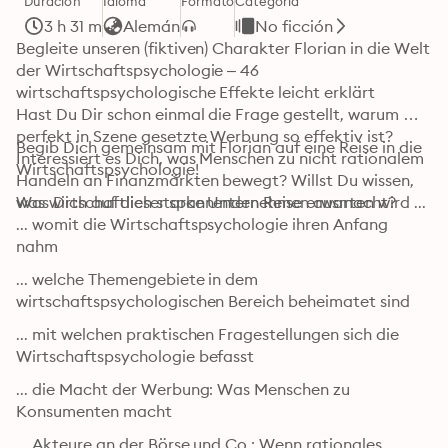
Duración
Idioma
Formato
Categoría
3 h 31 m
Alemán
No ficción
Begleite unseren (fiktiven) Charakter Florian in die Welt 
der Wirtschaftspsychologie – 46 
wirtschaftspsychologische Effekte leicht erklärt

Hast Du Dir schon einmal die Frage gestellt, warum 
perfekt in Szene gesetzte Werbung so effektiv ist? 
Begib Dich gemeinsam mit Florian auf eine Reise in die 
Interessiert es Dich, was Menschen zu nicht rationalem 
Wirtschaftspsychologie! 
Handeln an Finanzmärkten bewegt? Willst Du wissen, 
was wirtschaftlich starke Unternehmen ausmacht?
Was Dich auf dieser spannenden Reise erwarten wird ...

... womit die Wirtschaftspsychologie ihren Anfang 
nahm
... welche Themengebiete in dem 
wirtschaftspsychologischen Bereich beheimatet sind
... mit welchen praktischen Fragestellungen sich die 
Wirtschaftspsychologie befasst 
... die Macht der Werbung: Was Menschen zu 
Konsumenten macht
... Akteure an der Börse und Co.: Wenn rationales 