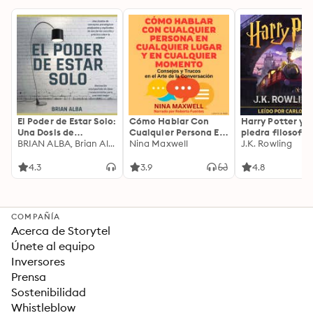
El Poder de Estar Solo:
Cómo Hablar Con
Harry Potter y l
Una Dosis de
Cualquier Persona En
piedra filosofal
Motivación
BRIAN ALBA, Brian Alba
Cualquier Lugar Y En
Nina Maxwell
J.K. Rowling
Acompañada de
Cualquier Momento
Ideas Revolucionarias
4.3
3.9
4.8
Para una Vida Mejor
COMPAÑÍA
Acerca de Storytel
Únete al equipo
Inversores
Prensa
Sostenibilidad
Whistleblow