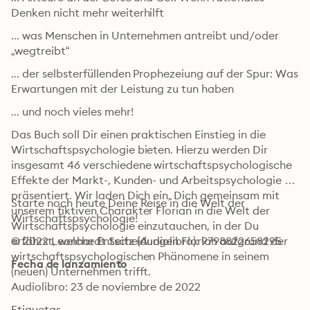
Denken nicht mehr weiterhilft
... was Menschen in Unternehmen antreibt und/oder 
„wegtreibt“
... der selbsterfüllenden Prophezeiung auf der Spur: Was 
Erwartungen mit der Leistung zu tun haben
... und noch vieles mehr!
Das Buch soll Dir einen praktischen Einstieg in die 
Wirtschaftspsychologie bieten. Hierzu werden Dir 
insgesamt 46 verschiedene wirtschaftspsychologische 
Effekte der Markt-, Kunden- und Arbeitspsychologie 
präsentiert. Wir laden Dich ein, Dich gemeinsam mit 
Starte noch heute Deine Reise in die Welt der 
unserem fiktiven Charakter Florian in die Welt der 
Wirtschaftspsychologie!
Wirtschaftspsychologie einzutauchen, in der Du 
erfährst, welche Entscheidungen Florian aufgrund der 
© 2022 Leonhardt Seitz (Audiolibro): 9798822658295
wirtschaftspsychologischen Phänomene in seinem 
Fecha de lanzamiento
(neuen) Unternehmen trifft. 
Audiolibro: 23 de noviembre de 2022
Etiquetas