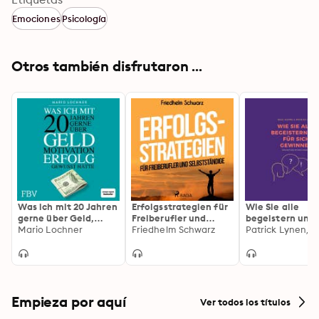
Emociones
Psicología
Otros también disfrutaron ...
Was ich mit 20 Jahren
Erfolgsstrategien für
Wie Sie alle
gerne über Geld,
Freiberufler und
begeistern und 
Motivation, Erfolg
Mario Lochner
Selbstständige
Friedhelm Schwarz
sich gewinnen:
gewusst hätte
(Ungekürzt)
Erfolgreich rede
Sprache überze
Empieza por aquí
Ver todos los títulos