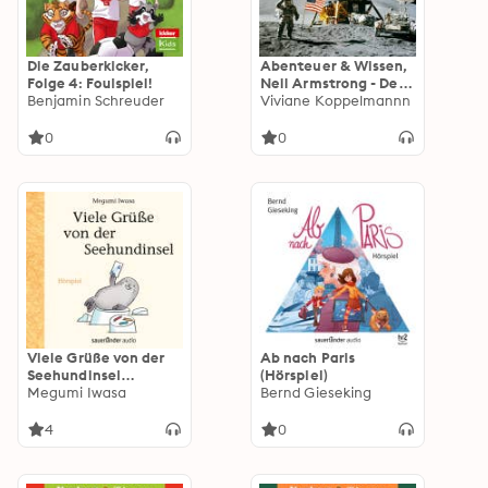
Die Zauberkicker,
Abenteuer & Wissen,
Folge 4: Foulspiel!
Neil Armstrong - Der
Benjamin Schreuder
Erste Mensch auf dem
Viviane Koppelmannn
Mond
0
0
Viele Grüße von der
Ab nach Paris
Seehundinsel
(Hörspiel)
(Hörspiel)
Megumi Iwasa
Bernd Gieseking
4
0