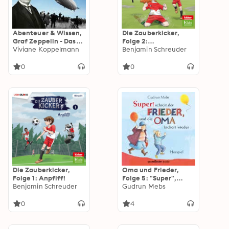
Abenteuer & Wissen,
Die Zauberkicker,
Graf Zeppelin - Das
Folge 2:
Wunder von
Viviane Koppelmann
Ausgedribbelt
Benjamin Schreuder
Echterdingen
0
0
Die Zauberkicker,
Oma und Frieder,
Folge 1: Anpfiff!
Folge 5: "Super",
Benjamin Schreuder
schreit der Frieder,
Gudrun Mebs
und die Oma kichert
wieder (Hörspiel)
0
4