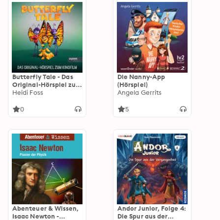
Butterfly Tale - Das
Die Nanny-App
Original-Hörspiel zum
(Hörspiel)
Kinofilm
Heidi Foss
Angela Gerrits
0
5
Abenteuer & Wissen,
Andor Junior, Folge 4:
Isaac Newton -
Die Spur aus der