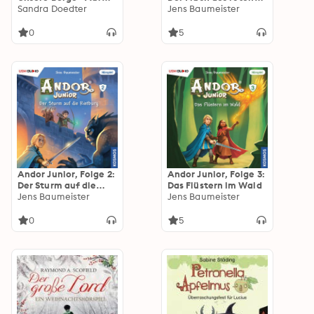
Entdeckungsreise zu
Sandra Doedter
Drachen
Jens Baumeister
Gipfeln, Edelweiß und
Murmeltier
0
5
(Ungekürzt)
Andor Junior, Folge 2:
Andor Junior, Folge 3:
Der Sturm auf die
Das Flüstern im Wald
Rietburg
Jens Baumeister
Jens Baumeister
0
5