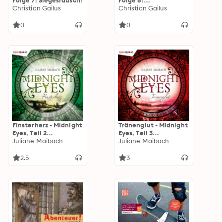
Folge 7: Siegesrausch!
Folge 8:
Christian Gailus
Geistergegner
Christian Gailus
0
0
Finsterherz - Midnight
Tränenglut - Midnight
Eyes, Teil 2
Eyes, Teil 3
(ungekürzt)
Juliane Maibach
(ungekürzt)
Juliane Maibach
2.5
3