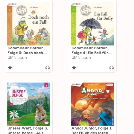
Kommissar Gordon,
Kommissar Gordon,
Folge 3: Doch noch
Folge 4: Ein Fall für
ein Fall (Ungekürzt)
Ulf Nilsson
Buffy (Ungekürzt)
Ulf Nilsson
4
4
Unsere Welt, Folge 3:
Andor Junior, Folge 1:
Unsere Berge - Auf
Der Fluch des roten