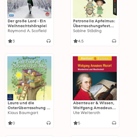
Der große Lord - Ein
Petronella Apfelmus:
Weihnachtshörspiel
Überraschungsfest
Raymond A. Scofield
für Lucius
Sabine Städing
3
4.5
Laura und die
Abenteuer & Wissen,
Osterüberraschung -
Wolfgang Amadeus
Lauras Stern -
Klaus Baumgart
Mozart - Wunderkind
Ute Welteroth
Erstleser 11
und Musikrebell
0
5