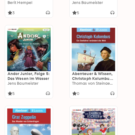
Pionier der Physik
Berit Hempel
Vergangenheit
Jens Baumeister
3
5
Andor Junior, Folge 5:
Abenteuer & Wissen,
Das Wesen im Wasser
Christoph Kolumbus -
Jens Baumeister
Ein Seefahrer
Thomas von Steinaecker
verändert die Welt
5
0