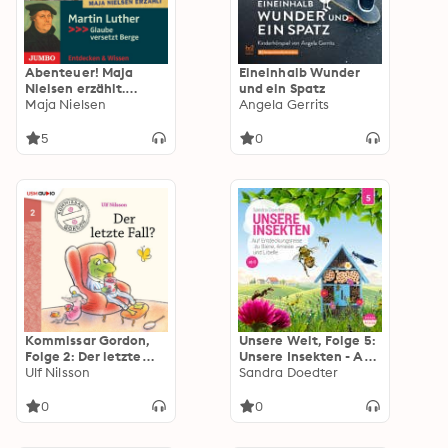
Abenteuer! Maja
Eineinhalb Wunder
Nielsen erzählt.
und ein Spatz
Martin Luther: Glaube
Maja Nielsen
Angela Gerrits
versetzt Berge
5
0
Kommissar Gordon,
Unsere Welt, Folge 5:
Folge 2: Der letzte
Unsere Insekten - Auf
Fall (Ungekürzt)
Ulf Nilsson
Entdeckungsreise zu
Sandra Doedter
Biene, Ameise und
Libelle (Ungekürzt)
0
0