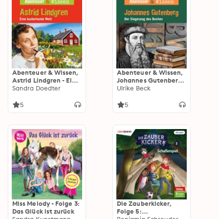
Abenteuer & Wissen,
Abenteuer & Wissen,
Astrid Lindgren - Eine
Johannes Gutenberg -
kunterbunte Welt
Sandra Doedter
Der Siegeszug des
Ulrike Beck
Buches
5
5
Miss Melody - Folge 3:
Die Zauberkicker,
Das Glück ist zurück
Folge 5: