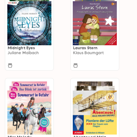
Midnight Eyes
Lauras Stern
Juliane Maibach
Klaus Baumgart
Miss Melody
Abenteuer! Maja