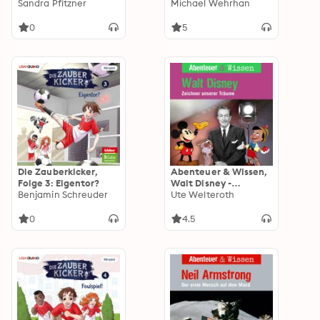
Widerstand der
Sandra Pfitzner
Weltbild gerät ins
Michael Wehrhan
Weißen Rose
Wanken
0
5
Die Zauberkicker,
Abenteuer & Wissen,
Folge 3: Eigentor?
Walt Disney -
Benjamin Schreuder
Zeichner unserer
Ute Welteroth
Träume
0
4.5