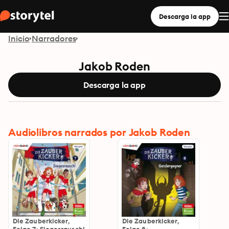
Descarga la app
Inicio
Narradores
Jakob Roden
Descarga la app
Audiolibros narrados por Jakob Roden
Die Zauberkicker,
Die Zauberkicker,