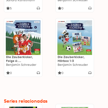
Sandra Kunstmann
Schattenspiel
Benjamin Schreuder
5
0
Die Zauberkicker,
Die Zauberkicker,
Folge 6:
Hörbox 1-3
#fußballverrückt
Benjamin Schreuder
Benjamin Schreuder
0
0
Series relacionadas