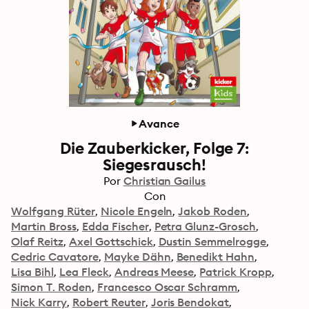
Avance
Die Zauberkicker, Folge 7:
Siegesrausch!
Por
Christian Gailus
Con
Wolfgang Rüter
Nicole Engeln
Jakob Roden
Martin Bross
Edda Fischer
Petra Glunz-Grosch
Olaf Reitz
Axel Gottschick
Dustin Semmelrogge
Cedric Cavatore
Mayke Dähn
Benedikt Hahn
Lisa Bihl
Lea Fleck
Andreas Meese
Patrick Kropp
Simon T. Roden
Francesco Oscar Schramm
Nick Karry
Robert Reuter
Joris Bendokat