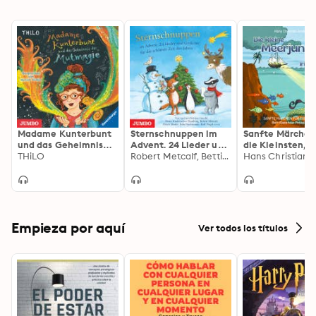
Madame Kunterbunt
Sternschnuppen im
Sanfte Märchen
und das Geheimnis
Advent. 24 Lieder und
die Kleinsten, F
der Mutmagie [Band 1]
THiLO
Gedichte für die
Robert Metcalf, Bettina Göschl, Ulrich Maske
Die kleine
schönste Zeit des
Meerjungfrau
Jahres
(ungekürzt)
Empieza por aquí
Ver todos los títulos