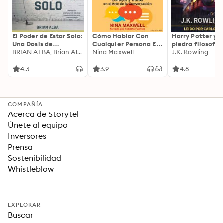
El Poder de Estar Solo:
Cómo Hablar Con
Harry Potter y l
Una Dosis de
Cualquier Persona En
piedra filosofal
Motivación
BRIAN ALBA, Brian Alba
Cualquier Lugar Y En
Nina Maxwell
J.K. Rowling
Acompañada de
Cualquier Momento
Ideas Revolucionarias
4.3
3.9
4.8
Para una Vida Mejor
COMPAÑÍA
Acerca de Storytel
Únete al equipo
Inversores
Prensa
Sostenibilidad
Whistleblow
EXPLORAR
Buscar