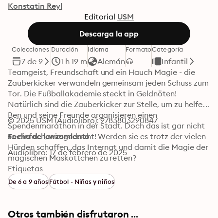
Konstatin Reyl
Editorial
USM
Descarga la app
Colecciones
Duración
Idioma
Formato
Categoría
7 de 9
1 h 19 m
Alemán
Infantil
Teamgeist, Freundschaft und ein Hauch Magie - die 
Zauberkicker verwandeln gemeinsam jeden Schuss zum 
Tor. Die Fußballakademie steckt in Geldnöten! 
Natürlich sind die Zauberkicker zur Stelle, um zu helfen. 
Ben und seine Freunde organisieren einen 
© 2025 USM (Audiolibro): 9783803290847
Spendenmarathon in der Stadt. Doch das ist gar nicht 
so einfach, wie gedacht! Werden sie es trotz der vielen 
Fecha de lanzamiento
Hürden schaffen, das Internat und damit die Magie der 
Audiolibro: 17 de febrero de 2025
magischen Maskottchen zu retten?
Etiquetas
De 6 a 9 años
Fútbol - Niñas y niños
Otros también disfrutaron ...