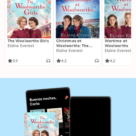
The Woolworths Girls
Christmas at
Wartime at
Elaine Everest
Woolworths: The
Woolworths
Perfect Festive WW2
Elaine Everest
Elaine Everest
Historical Fiction to
Cosy Up With
3.9
4.2
4.2