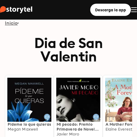
Descarga la app
Inicio
Dia de San
Valentin
Pídeme lo que quieras
Mi pecado: Premio
A Mother Forev
Megan Maxwell
Primavera de Novela
Elaine Everest
2018
Javier Moro