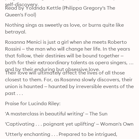
self-discovery.
Read by Yolanda Kettle (Philippa Gregory's The 
Queen's Fool)
Nothing sings as sweetly as love, or burns quite like 
betrayal.
Rosanna Menici is just a girl when she meets Roberto 
Rossini – the man who will change her life. In the years 
that follow, their destinies will be bound together – 
both for their extraordinary talents as opera singers, 
and by their enduring but obsessive love.
Their love will ultimately affect the lives of all those 
closest to them. For, as Rosanna slowly discovers, their 
union is haunted – haunted by irreversible events of the 
past . . .
Praise for Lucinda Riley:
'A masterclass in beautiful writing' – The Sun
'Captivating . . . poignant yet uplifting' – Woman's Own
'Utterly enchanting . . . Prepared to be intrigued, 