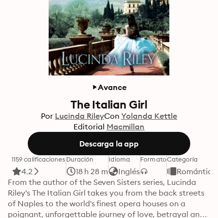
Avance
The Italian Girl
Por
Lucinda Riley
Con
Yolanda Kettle
Editorial
Macmillan
Descarga la app
1159 calificaciones
Duración
Idioma
Formato
Categoría
4.2
18 h 28 m
Inglés
Romántica
From the author of the Seven Sisters series, Lucinda 
Riley's The Italian Girl takes you from the back streets 
of Naples to the world's finest opera houses on a 
poignant, unforgettable journey of love, betrayal and 