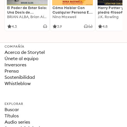
El Poder de Estar Solo:
Cómo Hablar Con
Harry Potter y l
Una Dosis de
Cualquier Persona En
piedra filosofal
Motivación
BRIAN ALBA, Brian Alba
Cualquier Lugar Y En
Nina Maxwell
J.K. Rowling
Acompañada de
Cualquier Momento
Ideas Revolucionarias
4.3
3.9
4.8
Para una Vida Mejor
COMPAÑÍA
Acerca de Storytel
Únete al equipo
Inversores
Prensa
Sostenibilidad
Whistleblow
EXPLORAR
Buscar
Títulos
Audio series