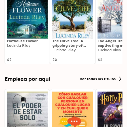
Hothouse Flower
The Olive Tree: A
The Angel Tree:
Lucinda Riley
gripping story of
captivating mys
secrets and love
Lucinda Riley
from the bestse
Lucinda Riley
under the Cyprus sun
author of The S
from the bestselling
Sisters series
author of The Seven
Sisters series
Empieza por aquí
Ver todos los títulos