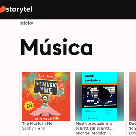
Inicio
Música
The Music In Me
Musik produzieren:
Dav
Sophy Henn
Schritt für Schritt
Son
erklärt - Spezialthema
Michael Modlich
Dav