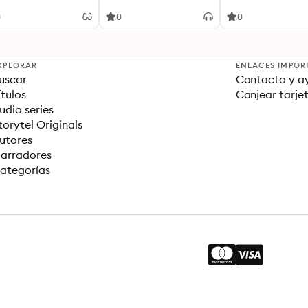
and Calm
0
0
0
XPLORAR
ENLACES IMPOR
uscar
Contacto y a
ítulos
Canjear tarje
udio series
torytel Originals
utores
arradores
ategorías