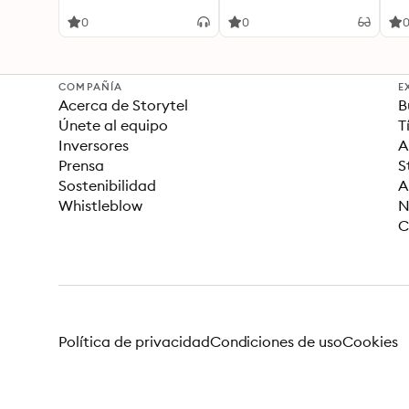
Mischen wie ein Profi -
Homestudio Musikband
0
0
Tonstudio - Pop Rock
Techno House Rap EDM
Electro Soul Jazz
COMPAÑÍA
E
Acerca de Storytel
B
Únete al equipo
T
Inversores
A
Prensa
S
Sostenibilidad
A
Whistleblow
N
C
Política de privacidad
Condiciones de uso
Cookies