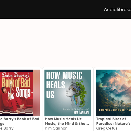
Audiolibros
e Barry's Book of Bad
How Music Heals Us:
Tropical Birds of
gs
Music, the Mind & the
Paradise: Nature's
e Barry
Metaphysical
Kim Cannan
Soundtrack for Fo
Greg Cetus