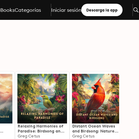
eBooks
Categorías
Iniciar sesión
Descarga la app
Relaxing Harmonies of
Distant Ocean Waves
A Stor
Paradise: Birdsong and
and Birdsong: Nature
Comin
cus
Distant Ocean Waves
Greg Cetus
Sounds for Yoga and
Greg Cetus
Irela
Anjel