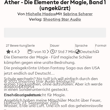
Äther - Die Elemente der Magie, Band 1
(ungekürzt)
Von
Michelle Madow
Mit
Sabrina Scherer
Verlag:
Shooting Star Audio
27 Bewertung
Serie
Dauer
Sprache
Format
K
4.4
1 von 10
7 Std 7 Min
Deutsch
Die Elemente der Magie - Fünf magische Schüler 
kämpfen gegen eine uralte Bedrohung.

Die preisgekrönte Urban Fantasy Saga aus den USA 
jetzt endlich auf Deutsch!

Schule wechseln? Na toll! Ich will einfach durch den 
© 2022 Shooting Star Audio (Hörbuch): 
ersten Tag kommen, ohne aufzufallen. Aber ich werde 
4066004435954
in einen Sonderunterricht gesteckt.

Einen Sonderunterricht für Magie.

Erscheinungsdatum
Angeblich haben meine Mitschüler Macht über Feuer, 
Hörbuch: 23. September 2022
Wasser, Erde und Luft. Und ich soll das geheimnisvolle 