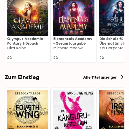
Olympus Akademie -
Elementals Academy
Die Schule für
Fantasy Hörbuch
- Gesamtausgabe
Übernatürliche 
Eliza Raine
Michelle Madow
Akademie Hörb
Kel Carpenter
Zum Einstieg
Alle Titel anzeigen