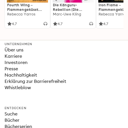
Fourth Wing –
Die Känguru-
Iron Flame –
Flammengeküsst
Rebellion (Die
Flammengeküss
(Flammengeküsst-
Rebecca Yarros
Känguru-Werke 5)
Marc-Uwe Kling
(Flammengeküs
Rebecca Yarros
Reihe 1)
Reihe 2): Die
heißersehnte
4.7
4.7
4.7
Fortsetzung des
Fantasy-Erfolgs
»Fourth Wing«
UNTERNEHMEN
Über uns
Karriere
Investoren
Presse
Nachhaltigkeit
Erklärung zur Barrierefreiheit
Whistleblow
ENTDECKEN
Suche
Bücher
Bücherserien