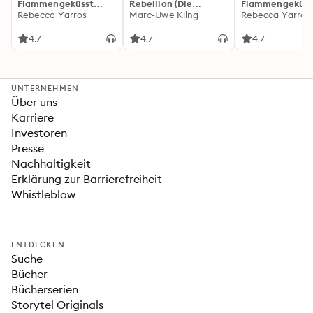
Flammengeküsst
Rebellion (Die
Flammengeküss
(Flammengeküsst-
Rebecca Yarros
Känguru-Werke 5)
Marc-Uwe Kling
(Flammengeküs
Rebecca Yarros
Reihe 1)
Reihe 2): Die
heißersehnte
4.7
4.7
4.7
Fortsetzung des
Fantasy-Erfolgs
»Fourth Wing«
UNTERNEHMEN
Über uns
Karriere
Investoren
Presse
Nachhaltigkeit
Erklärung zur Barrierefreiheit
Whistleblow
ENTDECKEN
Suche
Bücher
Bücherserien
Storytel Originals