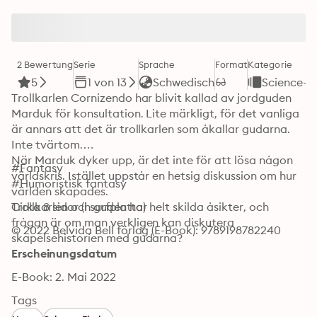
2 Bewertung
Serie
Sprache
Format
Kategorie
5
1 von 13
Schwedisch
Science-Fi
Trollkarlen Cornizendo har blivit kallad av jordguden 
Marduk för konsultation. Lite märkligt, för det vanliga 
är annars att det är trollkarlen som åkallar gudarna. 
Inte tvärtom.

När Marduk dyker upp, är det inte för att lösa någon 
#Fantasy

världskris. Istället uppstår en hetsig diskussion om hur 
#Humoristisk fantasy
världen skapades.

Trollkarlen och guden har helt skilda åsikter, och 
Cirka 8 sidor (i surfplatta)
frågan är om man verkligen kan diskutera 
© 2022 Belvida Bell förlag (E-Book): 9789198782240
skapelsehistorien med gudarna? 
Erscheinungsdatum
E-Book: 2. Mai 2022
Tags