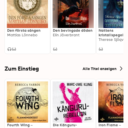
Den första sången
Den bevingade döden
Nattens
Mattias Lönnebo
Elin Jäverbrant
kristallspegel
Therese Sjöqvist
Zum Einstieg
Alle Titel anzeigen
Fourth Wing –
Die Känguru-
Iron Flame –