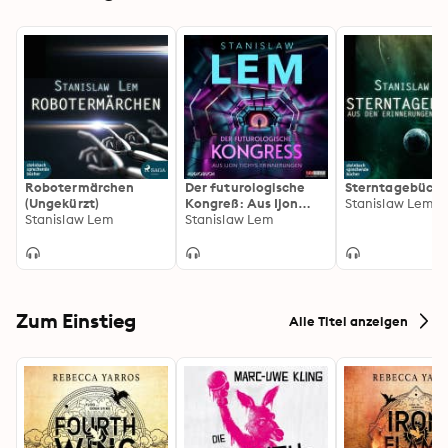
Robotermärchen
Der futurologische
Sterntagebüche
(Ungekürzt)
Kongreß: Aus Ijon
Stanislaw Lem
Stanislaw Lem
Tichys Erinnerungen
Stanislaw Lem
Zum Einstieg
Alle Titel anzeigen