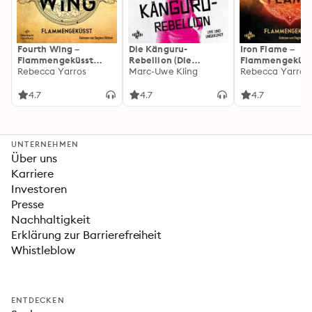
Fourth Wing –
Die Känguru-
Iron Flame –
Flammengeküsst
Rebellion (Die
Flammengeküss
(Flammengeküsst-
Rebecca Yarros
Känguru-Werke 5)
Marc-Uwe Kling
(Flammengeküs
Rebecca Yarros
Reihe 1)
Reihe 2): Die
heißersehnte
4.7
4.7
4.7
Fortsetzung des
Fantasy-Erfolgs
»Fourth Wing«
UNTERNEHMEN
Über uns
Karriere
Investoren
Presse
Nachhaltigkeit
Erklärung zur Barrierefreiheit
Whistleblow
ENTDECKEN