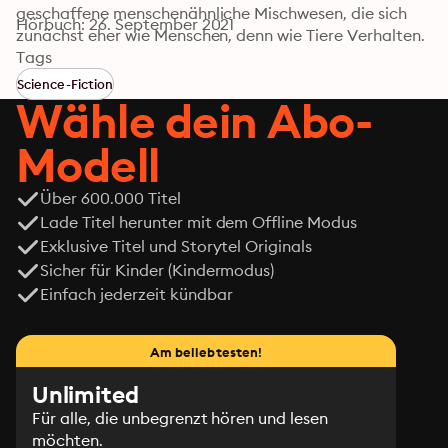
geschaffene menschenähnliche Mischwesen, die sich 
Hörbuch: 26. September 2021
zunächst eher wie Menschen, denn wie Tiere Verhalten. 
Im Verlauf seines Aufenthalts auf der Insel fallen die 
Tags
bizarren Wesen aber mehr und mehr in ihren tierischen 
Science-Fiction
Urzustand zurück. Dr. Moreau, ihr Schöpfer, wird zum 
Wähle dein Abo-
ersten menschlichen Opfer ihrer aufkommenden 
Mordlust.
Modell
Über 600.000 Titel
Lade Titel herunter mit dem Offline Modus
Exklusive Titel und Storytel Originals
Sicher für Kinder (Kindermodus)
Einfach jederzeit kündbar
Am beliebtesten!
Unlimited
Für alle, die unbegrenzt hören und lesen
möchten.