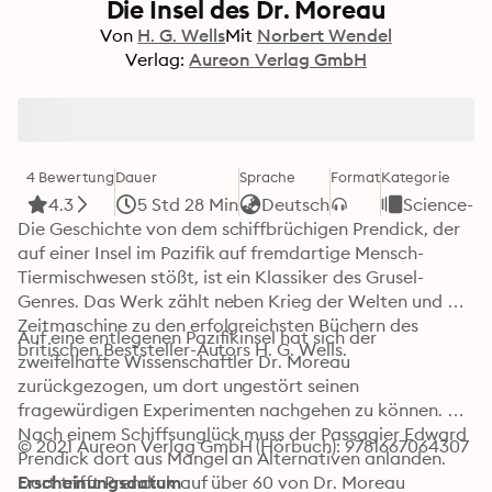
Die Insel des Dr. Moreau
Von
H. G. Wells
Mit
Norbert Wendel
Verlag:
Aureon Verlag GmbH
4 Bewertung
Dauer
Sprache
Format
Kategorie
4.3
5 Std 28 Min
Deutsch
Science-Fi
Die Geschichte von dem schiffbrüchigen Prendick, der 
auf einer Insel im Pazifik auf fremdartige Mensch-
Tiermischwesen stößt, ist ein Klassiker des Grusel-
Genres. Das Werk zählt neben Krieg der Welten und Die 
Zeitmaschine zu den erfolgreichsten Büchern des 
Auf eine entlegenen Pazifikinsel hat sich der 
britischen Beststeller-Autors H. G. Wells. 
zweifelhafte Wissenschaftler Dr. Moreau 
zurückgezogen, um dort ungestört seinen 
fragewürdigen Experimenten nachgehen zu können. 
Nach einem Schiffsunglück muss der Passagier Edward 
© 2021 Aureon Verlag GmbH (Hörbuch): 9781667064307
Prendick dort aus Mangel an Alternativen anlanden. 
Dort trifft Prendick auf über 60 von Dr. Moreau 
Erscheinungsdatum