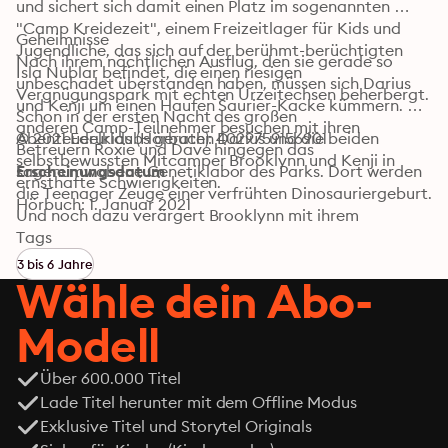
und sichert sich damit einen Platz im sogenannten 
"Camp Kreidezeit", einem Freizeitlager für Kids und 
Geheimnisse

Jugendliche, das sich auf der berühmt-berüchtigten 
Nach ihrem nächtlichen Ausflug, den sie gerade so 
Isla Nublar befindet, die einen riesigen 
unbeschadet überstanden haben, müssen sich Darius 
Vergnügungspark mit echten Urzeitechsen beherbergt. 
und Kenji um einen Haufen Saurier-Kacke kümmern. Die 
Schon in der ersten Nacht des großen 
anderen Camp-Teilnehmer besuchen mit ihren 
Abenteuerurlaubs geraten Darius und die beiden 
© 2021 Edelkids (Hörbuch): 4029759156901
Betreuern Roxie und Dave hingegen das 
selbstbewussten Mitcamper Brooklynn und Kenji in 
sagenumwobene Genetiklabor des Parks. Dort werden 
Erscheinungsdatum
ernsthafte Schwierigkeiten.
die Teenager Zeuge einer verfrühten Dinosauriergeburt. 
Hörbuch: 1. Januar 2021
Und noch dazu verärgert Brooklynn mit ihrem 
grenzüberschreitenden Verhalten Forschungsleiter Dr. 
Tags
Wu. Darius und Kenji kehren ihrer Strafarbeit 
3 bis 6 Jahre
unterdessen den Rücken und laufen durch das 
Wähle dein Abo-
Tunnelsystem der Insel.
Modell
Über 600.000 Titel
Lade Titel herunter mit dem Offline Modus
Exklusive Titel und Storytel Originals