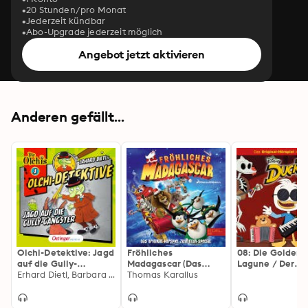
20 Stunden/pro Monat
Jederzeit kündbar
Abo-Upgrade jederzeit möglich
Angebot jetzt aktivieren
Anderen gefällt...
Olchi-Detektive: Jagd
Fröhliches
08: Die Goldene
auf die Gully-
Madagascar (Das
Lagune / Der
Gangster
Erhard Dietl, Barbara Iland-Olschewski
Original-Hörspiel zum
Thomas Karallus
Einzelkind-Tag
Film-Special)
(Hörspiel zur Di
TV-Serie)