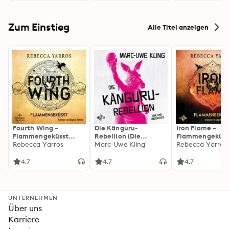
Zum Einstieg
Alle Titel anzeigen
Fourth Wing –
Die Känguru-
Iron Flame –
Flammengeküsst
Rebellion (Die
Flammengeküss
(Flammengeküsst-
Rebecca Yarros
Känguru-Werke 5)
Marc-Uwe Kling
(Flammengeküs
Rebecca Yarros
Reihe 1)
Reihe 2): Die
heißersehnte
4.7
4.7
4.7
Fortsetzung des
Fantasy-Erfolgs
»Fourth Wing«
UNTERNEHMEN
Über uns
Karriere