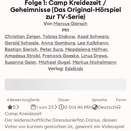
Folge 1: Camp Kreidezeit /
Geheimnisse (Das Original-Hörspiel
zur TV-Serie)
Von
Marcus Giersch
Mit
Christian Zeiger
Tobias Diakow
Asad Schwarz
Gerald Schaale
Anna Gamburg
Lea Kalbhenn
Bastian Sierich
Peter Sura
Magdalena Höfner
Amadeus Strobl
François Goeske
Linus Drews
Susanne Geier
Michael Gugel
Markus Nichelmann
Verlag:
Edelkids
6 Bewertung
Serie
Dauer
Sprache
Format
5
1 von 23
0 Std 46 Min
Deutsch
Camp Kreidezeit

Der leidenschaftliche Dinosaurierfan Darius, dessen 
Vater vor kurzem gestorben ist, gewinnt ein Videospiel 