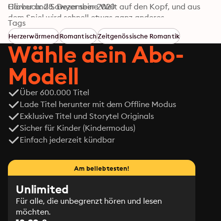
Clover und Sawyer seine Welt auf den Kopf, und aus 
Hörbuch: 28. Dezember 2020
dem Spiel wird schnell etwas ganz anderes…
Tags
Herzerwärmend
Romantisch
Zeitgenössische Romantik
Wähle dein Abo-
Modell
Über 600.000 Titel
Lade Titel herunter mit dem Offline Modus
Exklusive Titel und Storytel Originals
Sicher für Kinder (Kindermodus)
Einfach jederzeit kündbar
Am beliebtesten!
Unlimited
Für alle, die unbegrenzt hören und lesen
möchten.