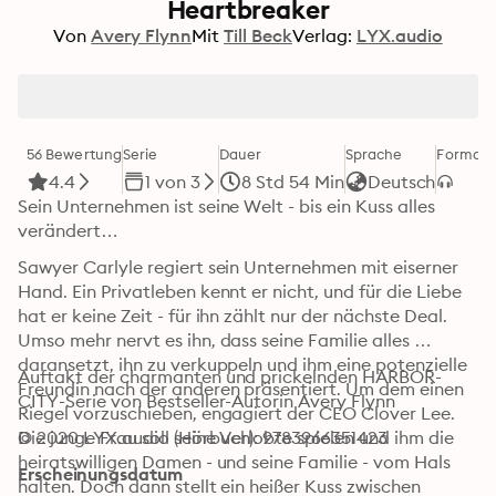
Heartbreaker
Von
Avery Flynn
Mit
Till Beck
Verlag:
LYX.audio
56 Bewertung
Serie
Dauer
Sprache
Format
K
4.4
1 von 3
8 Std 54 Min
Deutsch
Sein Unternehmen ist seine Welt - bis ein Kuss alles 
verändert… 
Sawyer Carlyle regiert sein Unternehmen mit eiserner 
Hand. Ein Privatleben kennt er nicht, und für die Liebe 
hat er keine Zeit - für ihn zählt nur der nächste Deal. 
Umso mehr nervt es ihn, dass seine Familie alles 
daransetzt, ihn zu verkuppeln und ihm eine potenzielle 
Auftakt der charmanten und prickelnden HARBOR-
Freundin nach der anderen präsentiert. Um dem einen 
CITY-Serie von Bestseller-Autorin Avery Flynn
Riegel vorzuschieben, engagiert der CEO Clover Lee. 
Die junge Frau soll seine Verlobte spielen und ihm die 
© 2020 LYX.audio (Hörbuch): 9783966351423
heiratswilligen Damen - und seine Familie - vom Hals 
Erscheinungsdatum
halten. Doch dann stellt ein heißer Kuss zwischen 