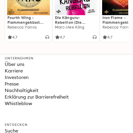
Fourth Wing –
Die Känguru-
Iron Flame –
Flammengeküsst
Rebellion (Die
Flammengeküss
(Flammengeküsst-
Rebecca Yarros
Känguru-Werke 5)
Marc-Uwe Kling
(Flammengeküs
Rebecca Yarros
Reihe 1)
Reihe 2): Die
heißersehnte
4.7
4.7
4.7
Fortsetzung des
Fantasy-Erfolgs
»Fourth Wing«
UNTERNEHMEN
Über uns
Karriere
Investoren
Presse
Nachhaltigkeit
Erklärung zur Barrierefreiheit
Whistleblow
ENTDECKEN
Suche