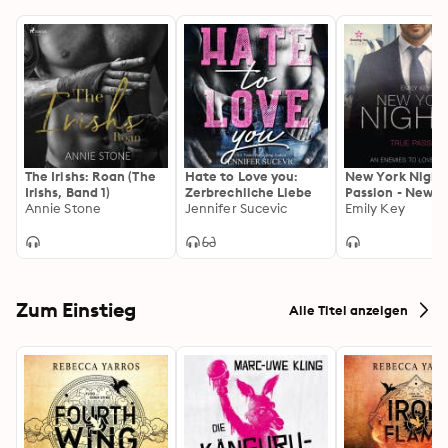
The Irishs: Roan (The
Hate to Love you:
New York Nights
Irishs, Band 1)
Zerbrechliche Liebe
Passion - New Y
Annie Stone
Jennifer Sucevic
Gentlemen, Ban
Emily Key
(ungekürzt)
Zum Einstieg
Alle Titel anzeigen