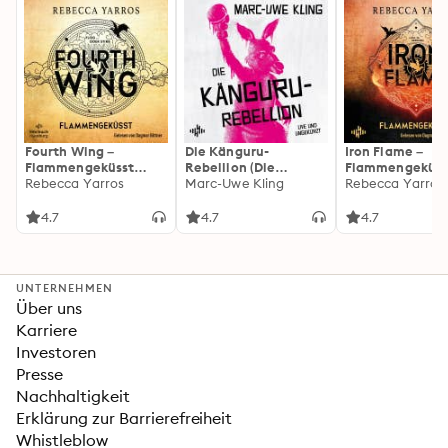
Fourth Wing –
Die Känguru-
Iron Flame –
Flammengeküsst
Rebellion (Die
Flammengeküss
(Flammengeküsst-
Rebecca Yarros
Känguru-Werke 5)
Marc-Uwe Kling
(Flammengeküs
Rebecca Yarros
Reihe 1)
Reihe 2): Die
heißersehnte
4.7
4.7
4.7
Fortsetzung des
Fantasy-Erfolgs
»Fourth Wing«
UNTERNEHMEN
Über uns
Karriere
Investoren
Presse
Nachhaltigkeit
Erklärung zur Barrierefreiheit
Whistleblow