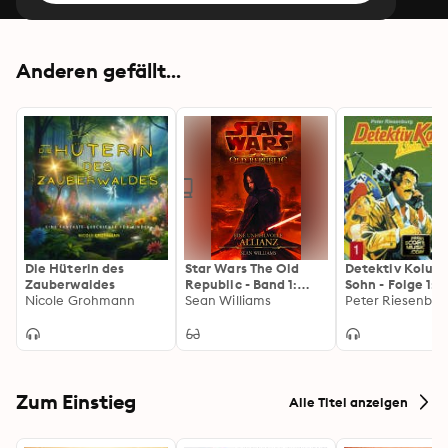
Anderen gefällt...
Die Hüterin des
Star Wars The Old
Detektiv Kolum
Zauberwaldes
Republic - Band 1:
Sohn - Folge 1: 
Nicole Grohmann
Eine unheilvolle
Sean Williams
Geld für falsch
Peter Riesenbur
Allianz
Pfiffe
Zum Einstieg
Alle Titel anzeigen