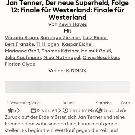
Jan Tenner, Der neue Superheld, Folge
12: Finale für Westerland: Finale für
Westerland
Von
Kevin Hayes
Mit
Victoria Sturm
Santiago Ziesmer
Lutz Riedel
Bert Franzke
Till Hagen
Kaspar Eichel
Marianne Groß
Thomas Kästner
Helmut Gauß
Julia Kaufmann
Nico Nothnagel
Olivia Büschken
Florian Clyde
Verlag:
KIDDINX
1 Bewertung
Serie
Dauer
Sprache
Format
5
12 von 94
0 Std 57 Min
Deutsch
Zurück auf der Erde müssen sich Jan Tenner und seine 
Freunde dem wahnsinnigen Ling Furiosa entgegen 
stellen. Es beginnt ein Wettlauf gegen die Zeit und 