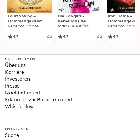
Fourth Wing –
Die Känguru-
Iron Flame –
Flammengeküsst
Rebellion (Die
Flammengeküss
(Flammengeküsst-
Rebecca Yarros
Känguru-Werke 5)
Marc-Uwe Kling
(Flammengeküs
Rebecca Yarros
Reihe 1)
Reihe 2): Die
heißersehnte
4.7
4.7
4.7
Fortsetzung des
Fantasy-Erfolgs
»Fourth Wing«
UNTERNEHMEN
Über uns
Karriere
Investoren
Presse
Nachhaltigkeit
Erklärung zur Barrierefreiheit
Whistleblow
ENTDECKEN
Suche