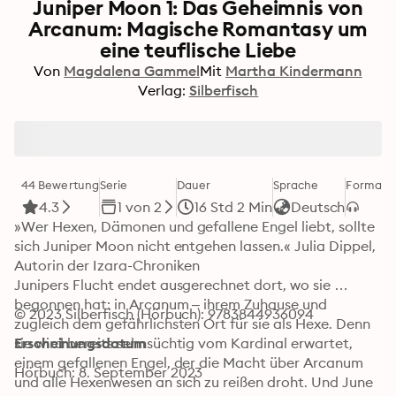
Juniper Moon 1: Das Geheimnis von
Arcanum: Magische Romantasy um
eine teuflische Liebe
Von
Magdalena Gammel
Mit
Martha Kindermann
Verlag:
Silberfisch
44 Bewertung
Serie
Dauer
Sprache
Format
K
4.3
1 von 2
16 Std 2 Min
Deutsch
»Wer Hexen, Dämonen und gefallene Engel liebt, sollte 
sich Juniper Moon nicht entgehen lassen.« Julia Dippel, 
Autorin der Izara-Chroniken

Junipers Flucht endet ausgerechnet dort, wo sie 
begonnen hat: in Arcanum – ihrem Zuhause und 
© 2023 Silberfisch (Hörbuch): 9783844936094
zugleich dem gefährlichsten Ort für sie als Hexe. Denn 
sie wird bereits sehnsüchtig vom Kardinal erwartet, 
Erscheinungsdatum
einem gefallenen Engel, der die Macht über Arcanum 
Hörbuch: 8. September 2023
und alle Hexenwesen an sich zu reißen droht. Und June 