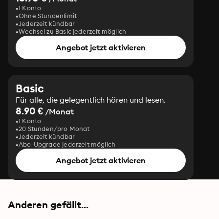
1 Konto
Dies ist der erste Band der »Juniper Moon«-Reihe. Alle 
Ohne Stundenlimit
Romane der teuflisch-guten Liebesgeschichte:

Jederzeit kündbar
-- Band 1: Das Geheimnis von Arcanum

Wechsel zu Basic jederzeit möglich
-- Band 2: Das Schicksal von Arcanum
Angebot jetzt aktivieren
Basic
Für alle, die gelegentlich hören und lesen.
8.90 €
/Monat
1 Konto
20 Stunden/pro Monat
Jederzeit kündbar
Abo-Upgrade jederzeit möglich
Angebot jetzt aktivieren
Anderen gefällt...