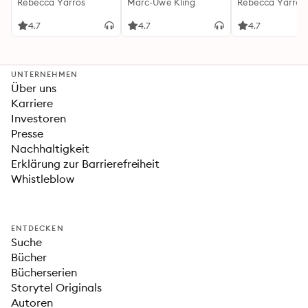
(Flammengeküsst-
Rebecca Yarros
Känguru-Werke 5)
Marc-Uwe Kling
(Flammengeküs
Rebecca Yarros
Reihe 1)
Reihe 2): Die
heißersehnte
4.7
4.7
4.7
Fortsetzung des
Fantasy-Erfolgs
»Fourth Wing«
UNTERNEHMEN
Über uns
Karriere
Investoren
Presse
Nachhaltigkeit
Erklärung zur Barrierefreiheit
Whistleblow
ENTDECKEN
Suche
Bücher
Bücherserien
Storytel Originals
Autoren