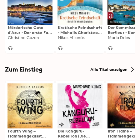
Mörderische Cote
Kretische Feindschaft
Der Kommissar 
d'Azur - Der erste Fall
- Michalis Charisteas
Barfleur - Komm
für Kommissar Duval
Christine Cazon
Serie, Band 1
Nikos Milonás
Philippe Lagarde
Maria Dries
(Kommissar Duval
(Ungekürzte Lesung)
Kriminalroman 
ermittelt, Band 1)
der Normandie,
1 (ungekürzt): Ei
Kriminalroman 
der Normandie,
1
Zum Einstieg
Alle Titel anzeigen
Fourth Wing –
Die Känguru-
Iron Flame –
Flammengeküsst
Rebellion (Die
Flammengeküss