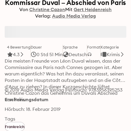
Kommissar Duval – Abschied von Paris
Von
Christine Cazon
Mit
Gert Heidenreich
Verlag:
Audio Media Verlag
4 Bewertung
Dauer
Sprache
Format
Kategorie
4.3
0 Std 51 Min
Deutsch
Krimis
Die meisten Freunde von Léon Duval wissen, dass der 
Commissaire aus Paris nach Cannes gezogen ist. Aber 
warum eigentlich? Was hat ihn dazu veranlasst, seinen 
Posten in der Hauptstadt aufzugeben und an die Côte 
d'Azur zu ziehen? In dieser Kurzgeschichte lüftet 
© 2019 Audio Media Verlag (Hörbuch): 9783956395253
Christine Cazon das Geheimnis um Duvals Abschied 
von Paris.
Erscheinungsdatum
Hörbuch: 18. Februar 2019
Tags
Frankreich