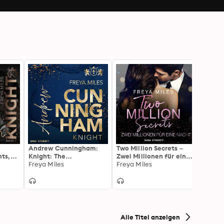
Andrew Cunningham:
Two Million Secrets –
Dream
ts,
Knight: The
Zwei Millionen für eine
Sehns
Cunningham Knights 7
Freya Miles
Nacht
Freya Miles
Maker 
Audre
Alle Titel anzeigen