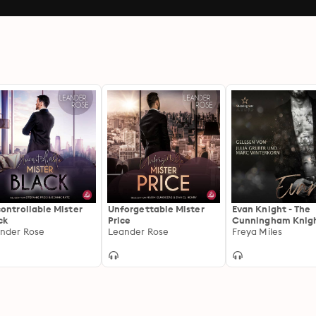
ontrollable Mister
Unforgettable Mister
Evan Knight - The
ck
Price
Cunningham Knigh
nder Rose
Leander Rose
Band 1 (ungekürzt)
Freya Miles