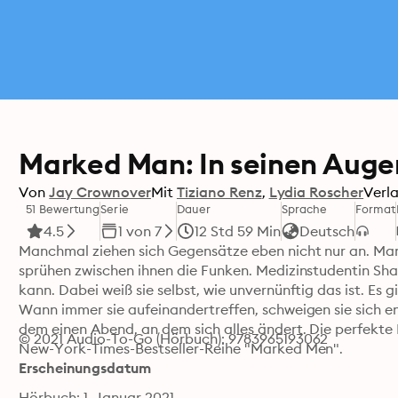
Marked Man: In seinen Auge
Von
Jay Crownover
Mit
Tiziano Renz
Lydia Roscher
Verla
51 Bewertung
Serie
Dauer
Sprache
Format
4.5
1 von 7
12 Std 59 Min
Deutsch
Manchmal ziehen sich Gegensätze eben nicht nur an. Man
sprühen zwischen ihnen die Funken. Medizinstudentin Shaw 
kann. Dabei weiß sie selbst, wie unvernünftig das ist. Es 
Wann immer sie aufeinandertreffen, schweigen sie sich ent
dem einen Abend, an dem sich alles ändert. Die perfekte 
© 2021 Audio-To-Go (Hörbuch): 9783965193062
New-York-Times-Bestseller-Reihe "Marked Men".
Erscheinungsdatum
Hörbuch: 1. Januar 2021