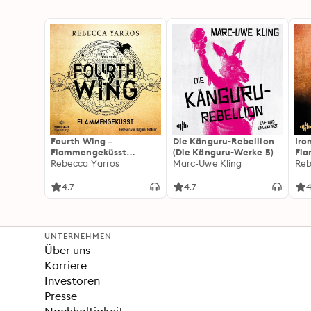
Fourth Wing –
Die Känguru-Rebellion
Iro
Flammengeküsst
(Die Känguru-Werke 5)
Fl
(Flammengeküsst-Reihe
Rebecca Yarros
Marc-Uwe Kling
(Fl
Reb
1)
2):
For
4.7
4.7
4
Fan
Wi
UNTERNEHMEN
Über uns
Karriere
Investoren
Presse