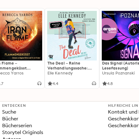
n Flame –
The Deal – Reine
Das Signal (Autori
ammengeküsst
Verhandlungssache:
Lesefassung)
ammengeküsst-Reihe
ecca Yarros
Off-Campus 1 | Roman |
Elle Kennedy
Ursula Poznanski
 Die heißersehnte
BookTok-Liebling |
tsetzung des
Prickelnde College-
.7
4.4
4.8
tasy-Erfolgs »Fourth
Romance für New
ng«
Adults
ENTDECKEN
HILFREICHE LI
Suche
Kontakt und 
Bücher
Geschenkkar
Bücherserien
Geschenkkart
Storytel Originals