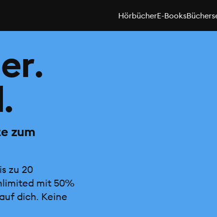
Hörbücher
E-Books
Büchers
er.
.
te zum
is zu 20
nlimited mit 50%
auf dich. Keine