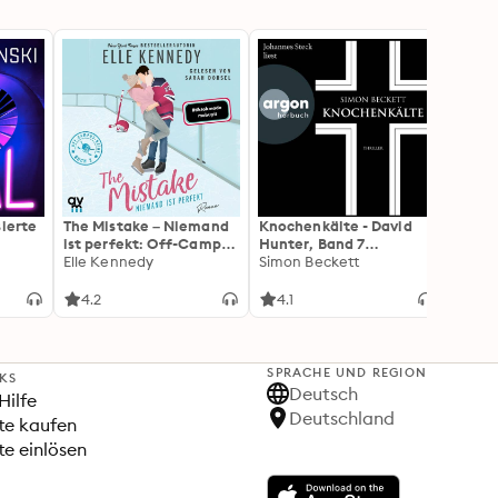
sierte
The Mistake – Niemand
Knochenkälte - David
Onyx 
ist perfekt: Off-Campus
Hunter, Band 7
Flamm
2 | Roman
Elle Kennedy
(Ungekürzte Lesung)
Simon Beckett
(Flam
Rebec
3): Di
Forts
4.2
4.1
4.3
Wing«
SPRACHE UND REGION
NKS
Deutsch
Hilfe
Deutschland
te kaufen
e einlösen