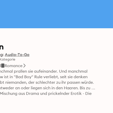
n
g:
Audio-To-Go
Kategorie
Romance
chmal prallen sie aufeinander. Und manchmal 
ist in "Bad Boy" Rule verliebt, seit sie denken 
gibt niemanden, der schlechter zu ihr passen würde. 
weder an oder liegen sich in den Haaren. Bis zu 
Mischung aus Drama und prickelnder Erotik - Die 