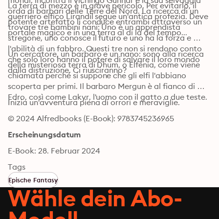
mondi, incontra il vichingo Gunnar e la sua selvaggia 
La terra di mezzo è in grave pericolo. Per evitarlo, il 
orda di barbari delle Terre del Nord. La ricerca di un 
guerriero elfico Lirandil segue un'antica profezia. Deve 
potente artefatto li conduce entrambi attraverso un 
trovare tre bambini nani: Uno è un apprendista 
portale magico e in una terra al di là del tempo...
stregone, uno conosce il futuro e uno ha la forza e 
l'abilità di un fabbro. Questi tre non si rendono conto 
Un cercatore, un barbaro e un nano: sono alla ricerca 
che solo loro hanno il potere di salvare il loro mondo 
della misteriosa terra di Dhum, o Elfénia, come viene 
dalla distruzione. Ci riusciranno?
chiamata perché si suppone che gli elfi l'abbiano 
scoperta per primi. Il barbaro Mergun è al fianco di 
Edro, così come Lakyr, l'uomo con il gatto a due teste.
Inizia un'avventura piena di orrori e meraviglie.
© 2024 Alfredbooks (E-Book): 9783745236965
Erscheinungsdatum
E-Book: 28. Februar 2024
Tags
Epische Fantasy
Wähle dein Abo-