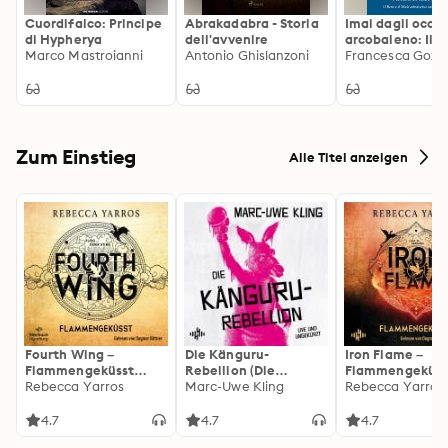
Cuordifalco: Principe
Abrakadabra - Storia
Imai dagli occhi
di Hypherya
dell'avvenire
arcobaleno: Il b
Marco Mastroianni
Antonio Ghislanzoni
il male attrave
Francesca Gozzi
specchio
Zum Einstieg
Alle Titel anzeigen
Fourth Wing –
Die Känguru-
Iron Flame –
Flammengeküsst
Rebellion (Die
Flammengeküss
(Flammengeküsst-
Rebecca Yarros
Känguru-Werke 5)
Marc-Uwe Kling
(Flammengeküs
Rebecca Yarros
Reihe 1)
Reihe 2): Die
heißersehnte
4.7
4.7
4.7
Fortsetzung des