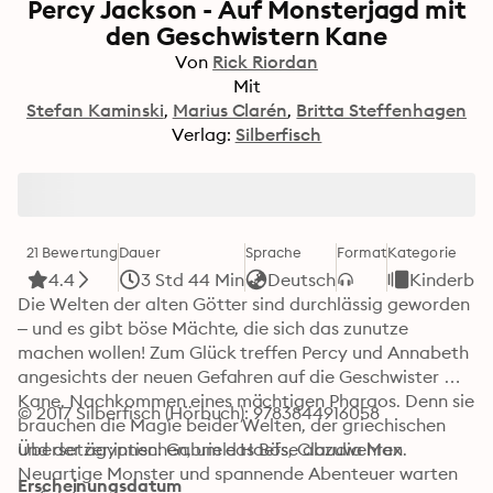
Percy Jackson - Auf Monsterjagd mit
den Geschwistern Kane
Von
Rick Riordan
Mit
Stefan Kaminski
Marius Clarén
Britta Steffenhagen
Verlag:
Silberfisch
21 Bewertung
Dauer
Sprache
Format
Kategorie
4.4
3 Std 44 Min
Deutsch
Kinderbüc
Die Welten der alten Götter sind durchlässig geworden 
– und es gibt böse Mächte, die sich das zunutze 
machen wollen! Zum Glück treffen Percy und Annabeth 
angesichts der neuen Gefahren auf die Geschwister 
Kane, Nachkommen eines mächtigen Pharaos. Denn sie 
© 2017 Silberfisch (Hörbuch): 9783844916058
brauchen die Magie beider Welten, der griechischen 
und der ägyptischen, um das Böse abzuwehren. 
Übersetzer:innen: Gabriele Haefs, Claudia Max
Neuartige Monster und spannende Abenteuer warten 
Erscheinungsdatum