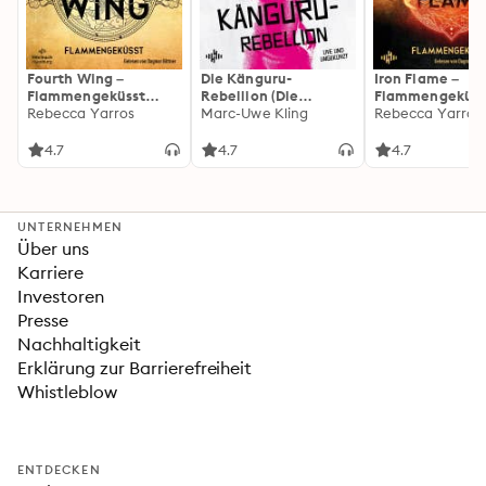
Fourth Wing –
Die Känguru-
Iron Flame –
Flammengeküsst
Rebellion (Die
Flammengeküss
(Flammengeküsst-
Rebecca Yarros
Känguru-Werke 5)
Marc-Uwe Kling
(Flammengeküs
Rebecca Yarros
Reihe 1)
Reihe 2): Die
heißersehnte
4.7
4.7
4.7
Fortsetzung des
Fantasy-Erfolgs
»Fourth Wing«
UNTERNEHMEN
Über uns
Karriere
Investoren
Presse
Nachhaltigkeit
Erklärung zur Barrierefreiheit
Whistleblow
ENTDECKEN