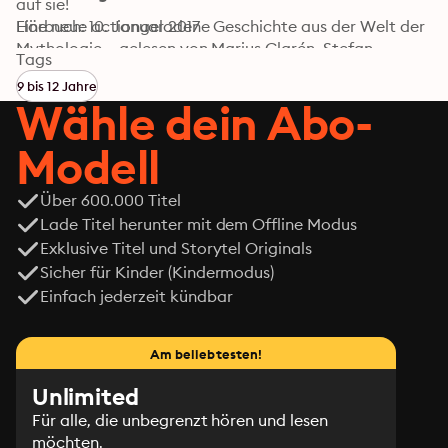
auf sie!

Eine neue actiongeladene Geschichte aus der Welt der 
Hörbuch: 10. Januar 2017
Mythologie – gelesen von Marius Clarén, Stefan 
Tags
Kaminski und Britta Steffenhagen.
9 bis 12 Jahre
Wähle dein Abo-
Modell
Über 600.000 Titel
Lade Titel herunter mit dem Offline Modus
Exklusive Titel und Storytel Originals
Sicher für Kinder (Kindermodus)
Einfach jederzeit kündbar
Am beliebtesten!
Unlimited
Für alle, die unbegrenzt hören und lesen
möchten.