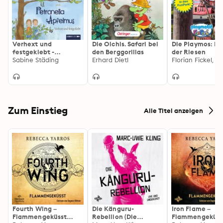
Verhext und
Die Olchis. Safari bei
Die Playmos: Im
festgeklebt -
den Berggorillas
der Riesen
Petronella Apfelmus,
Sabine Städing
Erhard Dietl
Teil 1
Zum Einstieg
Alle Titel anzeigen
Fourth Wing –
Die Känguru-
Iron Flame –
Flammengeküsst
Rebellion (Die
Flammengeküss