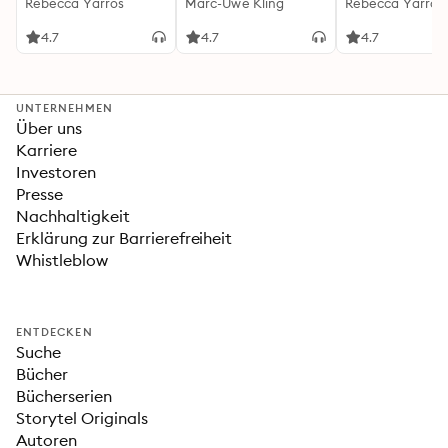
(Flammengeküsst-
Rebecca Yarros
Känguru-Werke 5)
Marc-Uwe Kling
(Flammengeküs
Rebecca Yarros
Reihe 1)
Reihe 2): Die
heißersehnte
4.7
4.7
4.7
Fortsetzung des
Fantasy-Erfolgs
»Fourth Wing«
UNTERNEHMEN
Über uns
Karriere
Investoren
Presse
Nachhaltigkeit
Erklärung zur Barrierefreiheit
Whistleblow
ENTDECKEN
Suche
Bücher
Bücherserien
Storytel Originals
Autoren