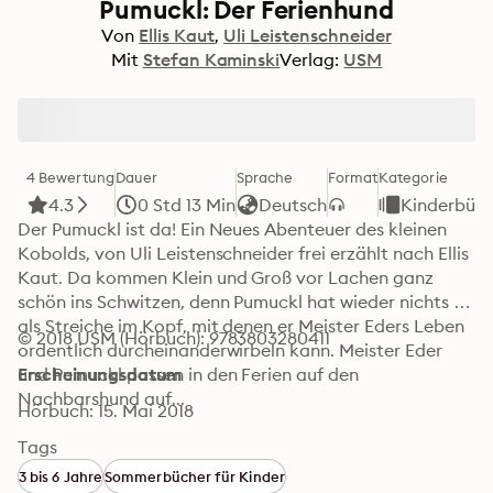
Pumuckl: Der Ferienhund
Von
Ellis Kaut
Uli Leistenschneider
Mit
Stefan Kaminski
Verlag:
USM
4 Bewertung
Dauer
Sprache
Format
Kategorie
4.3
0 Std 13 Min
Deutsch
Kinderbüch
Der Pumuckl ist da! Ein Neues Abenteuer des kleinen 
Kobolds, von Uli Leistenschneider frei erzählt nach Ellis 
Kaut. Da kommen Klein und Groß vor Lachen ganz 
schön ins Schwitzen, denn Pumuckl hat wieder nichts 
als Streiche im Kopf, mit denen er Meister Eders Leben 
© 2018 USM (Hörbuch): 9783803280411
ordentlich durcheinanderwirbeln kann. Meister Eder 
und Pumuckl passen in den Ferien auf den 
Erscheinungsdatum
Nachbarshund auf...
Hörbuch: 15. Mai 2018
Tags
3 bis 6 Jahre
Sommerbücher für Kinder