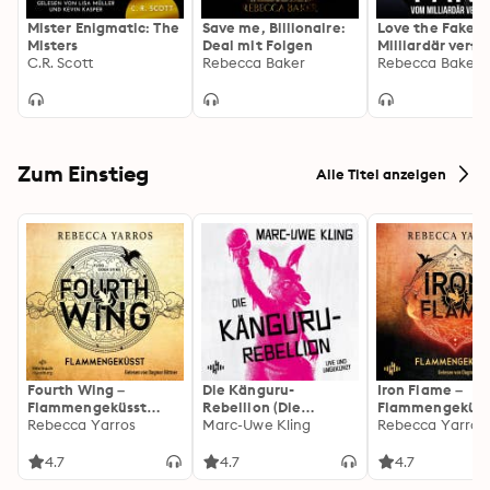
Mister Enigmatic: The
Save me, Billionaire:
Love the Fake:
Misters
Deal mit Folgen
Milliardär verfü
C.R. Scott
Rebecca Baker
Rebecca Baker
Zum Einstieg
Alle Titel anzeigen
Fourth Wing –
Die Känguru-
Iron Flame –
Flammengeküsst
Rebellion (Die
Flammengeküss
(Flammengeküsst-
Rebecca Yarros
Känguru-Werke 5)
Marc-Uwe Kling
(Flammengeküs
Rebecca Yarros
Reihe 1)
Reihe 2): Die
heißersehnte
4.7
4.7
4.7
Fortsetzung des