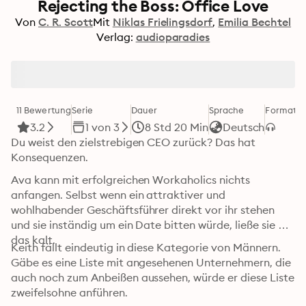
Rejecting the Boss: Office Love
Von
C. R. Scott
Mit
Niklas Frielingsdorf
Emilia Bechtel
Verlag:
audioparadies
11 Bewertung
Serie
Dauer
Sprache
Format
K
3.2
1 von 3
8 Std 20 Min
Deutsch
Du weist den zielstrebigen CEO zurück? Das hat 
Konsequenzen.
Ava kann mit erfolgreichen Workaholics nichts 
anfangen. Selbst wenn ein attraktiver und 
wohlhabender Geschäftsführer direkt vor ihr stehen 
und sie inständig um ein Date bitten würde, ließe sie 
das kalt.
Keith fällt eindeutig in diese Kategorie von Männern. 
Gäbe es eine Liste mit angesehenen Unternehmern, die 
auch noch zum Anbeißen aussehen, würde er diese Liste 
zweifelsohne anführen.