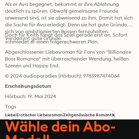
Als er Ava begegnet, bekommt er ihre Ablehnung 
deutlich zu spüren. Obwohl gemeinsame Freunde 
anwesend sind, ist sie abweisend zu ihm. Damit hat sich 
die Sache für Ava erledigt. Denn sie hat gute Gründe, 
sich von ambitionierten Bossen fernzuhalten. 
Doch für Keith fängt das Spiel gerade erst an. Sofort 
Verdammt gute Gründe.
schmiedet er einen folgenschweren Plan.
Abgeschlossener Liebesroman für Fans von "Billionaire 
Boss Romance" mit überraschender Wendung, heißen 
Szenen und Happy End.
© 2024 audioparadies (Hörbuch): 9783987474064
Erscheinungsdatum
Hörbuch: 19. Mai 2024
Tags
Liebe
Erotischer Liebesroman
Zeitgenössische Romantik
Wähle dein Abo-