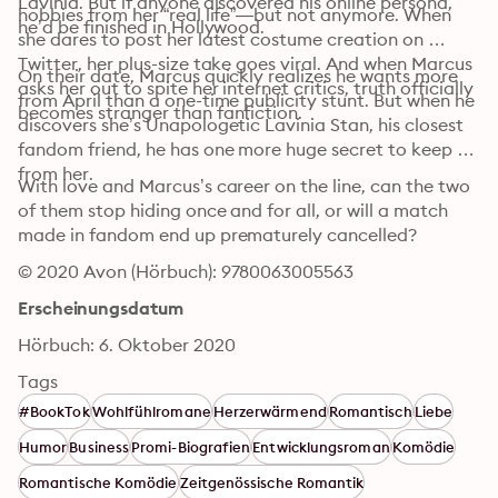
Lavinia. But if anyone discovered his online persona, 
hobbies from her “real life”—but not anymore. When 
he’d be finished in Hollywood.
she dares to post her latest costume creation on 
Twitter, her plus-size take goes viral. And when Marcus 
On their date, Marcus quickly realizes he wants more 
asks her out to spite her internet critics, truth officially 
from April than a one-time publicity stunt. But when he 
becomes stranger than fanfiction.
discovers she’s Unapologetic Lavinia Stan, his closest 
fandom friend, he has one more huge secret to keep 
from her.
With love and Marcus’s career on the line, can the two 
of them stop hiding once and for all, or will a match 
made in fandom end up prematurely cancelled?
© 2020 Avon (Hörbuch): 9780063005563
Erscheinungsdatum
Hörbuch: 6. Oktober 2020
Tags
#BookTok
Wohlfühlromane
Herzerwärmend
Romantisch
Liebe
Humor
Business
Promi-Biografien
Entwicklungsroman
Komödie
Romantische Komödie
Zeitgenössische Romantik