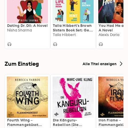
Dating Dr. Dil: A Novel
Talia Hibbert's Brown
You Had Me at 
Nisha Sharma
Sisters Book Set: Get
A Novel
a Life Chloe Brown,
Talia Hibbert
Alexis Daria
Take a Hint Dani
Brown, Act Your Age
Eve Brown
Zum Einstieg
Alle Titel anzeigen
Fourth Wing –
Die Känguru-
Iron Flame –
Flammengeküsst
Rebellion (Die
Flammengeküss