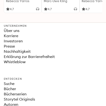
(Flammengeküsst-
Rebecca Yarros
Känguru-Werke 5)
Marc-Uwe Kling
(Flammengeküs
Rebecca Yarros
Reihe 1)
Reihe 2): Die
heißersehnte
4.7
4.7
4.7
Fortsetzung des
Fantasy-Erfolgs
»Fourth Wing«
UNTERNEHMEN
Über uns
Karriere
Investoren
Presse
Nachhaltigkeit
Erklärung zur Barrierefreiheit
Whistleblow
ENTDECKEN
Suche
Bücher
Bücherserien
Storytel Originals
Autoren