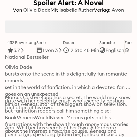
Spoiler Alert: A Novel
Von
Olivia Dade
Mit
Isabelle Ruther
Verlag:
Avon
432 Bewertung
Serie
Dauer
Sprache
Forma
3.7
1 von 3
12 Std 48 Min
Englisch
National Bestseller
Olivia Dade

bursts onto the scene in this delightfully fun romantic 
comedy

set in the world of fanfiction, in which a devoted fan 
goes on an unexpected

Marcus Caster-Rupp has a secret. The world may know 
date with her celebrity crush, who’s secretly posting 
him as Aeneas, star of the biggest show on television, 
fanfiction of his own. 
but fanfiction readers call him something else: 
Book!AeneasWouldNever. Marcus gets out his 
frustrations with the show through anonymous stories 
April Whittier has secrets of her own. A hardcore 
about the internet’s favorite couple, Aeneas and 
Lavinia fan, she’s long hidden her fanfic and cosplay 