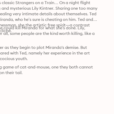
s classic Strangers on a Train… On a night flight 
and mysterious Lily Kintner. Sharing one too many 
vealing very intimate details about themselves. Ted 
iranda, who he’s sure is cheating on him. Ted and 
essman, she the artistic free spirit—a contrast 
 could kill Miranda for what she’s done. Lily, 
cliché.
r all, some people are the kind worth killing, like a 
r as they begin to plot Miranda's demise. But 
hared with Ted, namely her experience in the art 
ecocious youth.
ing game of cat-and-mouse, one they both cannot 
n their tail.