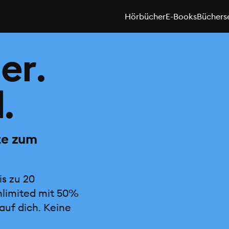
Hörbücher
E-Books
Büchers
er.
.
te zum
is zu 20
nlimited mit 50%
auf dich. Keine