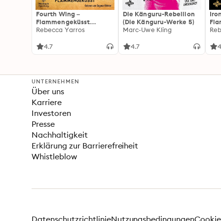
Fourth Wing –
Die Känguru-Rebellion
Iro
Flammengeküsst
(Die Känguru-Werke 5)
Fl
(Flammengeküsst-Reihe
Rebecca Yarros
Marc-Uwe Kling
(Fl
Reb
1)
2):
For
4.7
4.7
4
Fan
Wi
UNTERNEHMEN
Über uns
Karriere
Investoren
Presse
Nachhaltigkeit
Erklärung zur Barrierefreiheit
Whistleblow
Datenschutzrichtlinie
Nutzungsbedingungen
Cookie