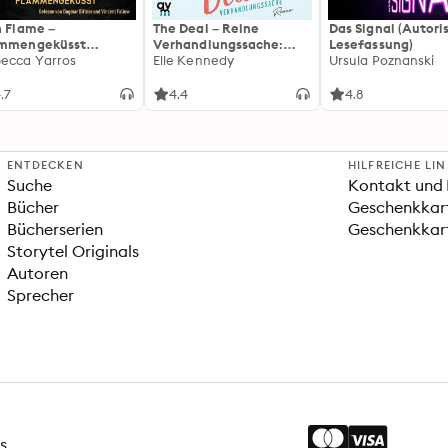
n Flame –
The Deal – Reine
Das Signal (Autori
ammengeküsst
Verhandlungssache:
Lesefassung)
ammengeküsst-Reihe
ecca Yarros
Off-Campus 1 | Roman |
Elle Kennedy
Ursula Poznanski
 Die heißersehnte
BookTok-Liebling |
tsetzung des
Prickelnde College-
.7
4.4
4.8
tasy-Erfolgs »Fourth
Romance für New
ng«
Adults
ENTDECKEN
HILFREICHE LI
Suche
Kontakt und 
Bücher
Geschenkkar
Bücherserien
Geschenkkart
Storytel Originals
Autoren
Sprecher
s