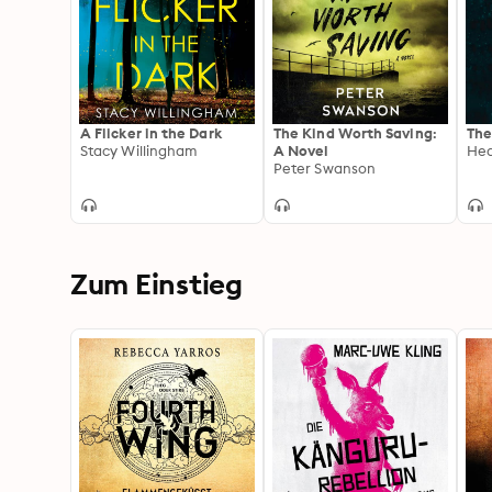
A Flicker in the Dark
The Kind Worth Saving:
The
Stacy Willingham
A Novel
Hea
Peter Swanson
Zum Einstieg