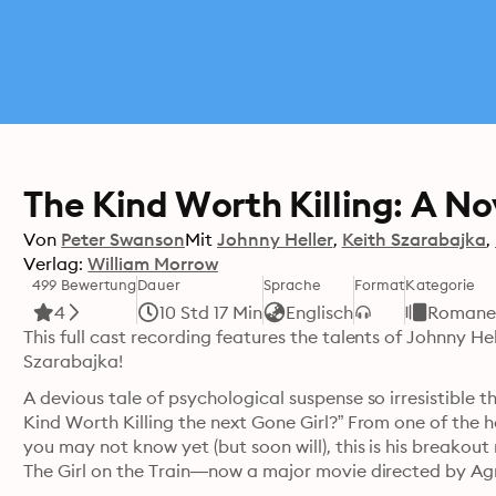
The Kind Worth Killing: A No
Von
Peter Swanson
Mit
Johnny Heller
Keith Szarabajka
Verlag:
William Morrow
499 Bewertung
Dauer
Sprache
Format
Kategorie
4
10 Std 17 Min
Englisch
Roman
This full cast recording features the talents of Johnny He
Szarabajka!
A devious tale of psychological suspense so irresistible t
Kind Worth Killing the next Gone Girl?” From one of the h
you may not know yet (but soon will), this is his breakout 
The Girl on the Train—now a major movie directed by Ag