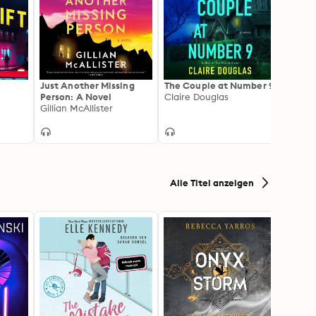
Just Another Missing
The Couple at Number 9
All G
Person: A Novel
Claire Douglas
Ashle
Gillian McAllister
Alle Titel anzeigen