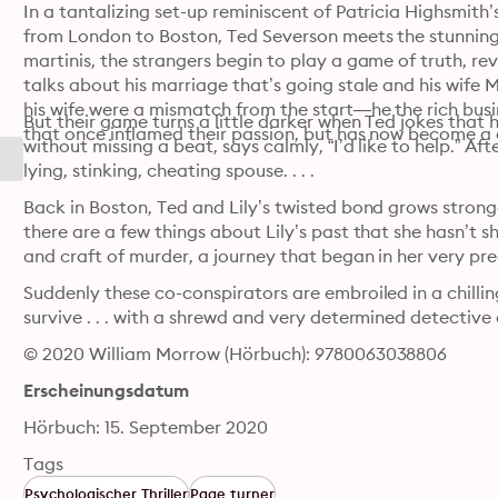
In a tantalizing set-up reminiscent of Patricia Highsmith’
from London to Boston, Ted Severson meets the stunning 
martinis, the strangers begin to play a game of truth, re
talks about his marriage that’s going stale and his wife M
his wife were a mismatch from the start—he the rich busin
But their game turns a little darker when Ted jokes that he
that once inflamed their passion, but has now become a 
without missing a beat, says calmly, “I’d like to help.” Afte
lying, stinking, cheating spouse. . . .
Back in Boston, Ted and Lily’s twisted bond grows stronge
there are a few things about Lily’s past that she hasn’t s
and craft of murder, a journey that began in her very pr
Suddenly these co-conspirators are embroiled in a chill
survive . . . with a shrewd and very determined detective o
© 2020 William Morrow (Hörbuch): 9780063038806
Erscheinungsdatum
Hörbuch: 15. September 2020
Tags
Psychologischer Thriller
Page turner