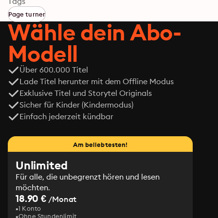
Od tego momentu życie spokojnego terapeuty 
Tags
zaczyna przybierać zaskakujący obrót, który na końcu 
Page turner
zapewni mu… spokój.
Wähle dein Abo-
Modell
Über 600.000 Titel
Lade Titel herunter mit dem Offline Modus
Exklusive Titel und Storytel Originals
Sicher für Kinder (Kindermodus)
Einfach jederzeit kündbar
Am beliebtesten!
Unlimited
Für alle, die unbegrenzt hören und lesen
möchten.
18.90 €
/Monat
1 Konto
Ohne Stundenlimit