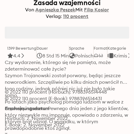
Zasada wzajemności
Von
Agnieszka Peszek
Mit
Filip Kosior
Verlag:
110 procent
1399 Bewertung
Dauer
Sprache
Format
Kategorie
4.4
8 Std 15 Min
Polnisch
Krimis
Czy wydarzenie, którego się nie pamięta, może 
zdeterminować całe życie?

Szymon Trojanowski został porwany, będąc jeszcze 
noworodkiem. Szczęśliwie po kilku dniach powrócił na 
łono rodziny, jednak później nic już nie było takie 
© 2022 110 procent (Hörbuch): 9788396514448
samo.

© 2022 110 procent (E-Book): 9788396514431
Po latach jako psycholog pomaga ludziom w walce z 
depresją i stresem. Pewnego dnia jeden z jego klientów, 
Erscheinungsdatum
który niezwykle mu imponuje, opowiada o zdarzeniu, w 
Hörbuch: 2. November 2022
którym brał udział. O wypadku, w którym 
E-Book: 2. November 2022
prawdopodobnie ktoś zginął.
