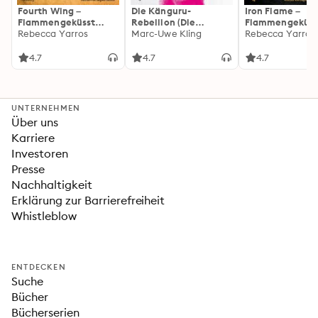
Fourth Wing –
Die Känguru-
Iron Flame –
Flammengeküsst
Rebellion (Die
Flammengeküss
(Flammengeküsst-
Rebecca Yarros
Känguru-Werke 5)
Marc-Uwe Kling
(Flammengeküs
Rebecca Yarros
Reihe 1)
Reihe 2): Die
heißersehnte
4.7
4.7
4.7
Fortsetzung des
Fantasy-Erfolgs
»Fourth Wing«
UNTERNEHMEN
Über uns
Karriere
Investoren
Presse
Nachhaltigkeit
Erklärung zur Barrierefreiheit
Whistleblow
ENTDECKEN
Suche
Bücher
Bücherserien