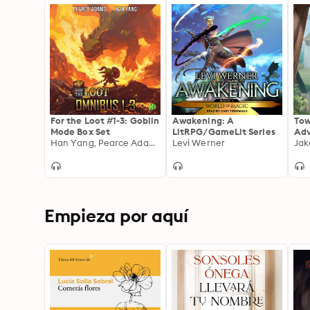
For the Loot #1-3: Goblin
Awakening: A
Tow
Mode Box Set
LitRPG/GameLit Series
Adv
Han Yang, Pearce Adams
Levi Werner
Jak
Empieza por aquí