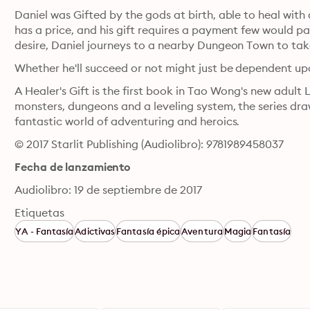
Daniel was Gifted by the gods at birth, able to heal with
has a price, and his gift requires a payment few would pay
desire, Daniel journeys to a nearby Dungeon Town to take 
Whether he'll succeed or not might just be dependent upo
A Healer's Gift is the first book in Tao Wong's new adult L
monsters, dungeons and a leveling system, the series draw
fantastic world of adventuring and heroics.
© 2017 Starlit Publishing (Audiolibro): 9781989458037
Fecha de lanzamiento
Audiolibro: 19 de septiembre de 2017
Etiquetas
YA - Fantasía
Adictivas
Fantasía épica
Aventura
Magia
Fantasía