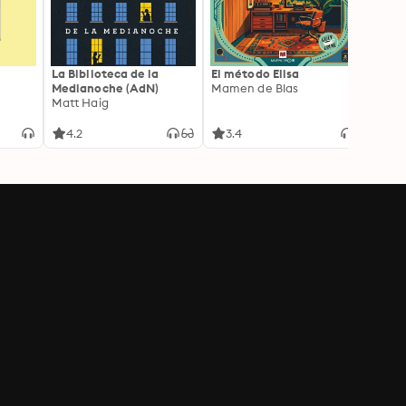
La Biblioteca de la
El método Elisa
Yeste
Medianoche (AdN)
Mamen de Blas
Caro 
Matt Haig
4.2
3.4
3.9