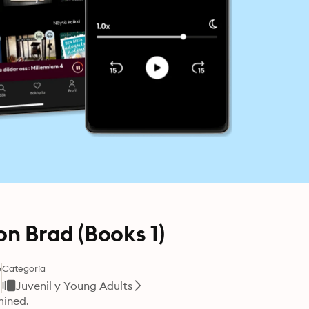
on Brad (Books 1)
o
Categoría
Juvenil y Young Adults
mined.