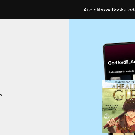
Audiolibros
eBooks
Toda
s