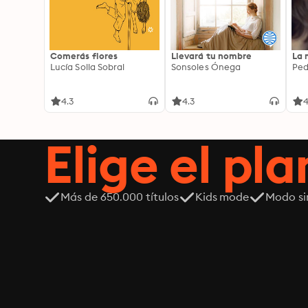
Comerás flores
Llevará tu nombre
La 
Lucía Solla Sobral
Sonsoles Ónega
Ped
4.3
4.3
4
Elige el pla
Más de 650.000 títulos
Kids mode
Modo si