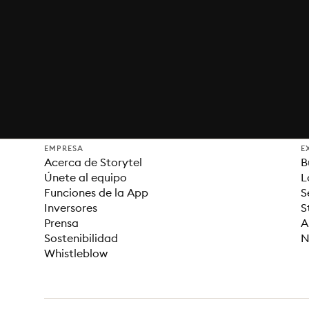
EMPRESA
E
Acerca de Storytel
B
Únete al equipo
L
Funciones de la App
S
Inversores
S
Prensa
A
Sostenibilidad
N
Whistleblow