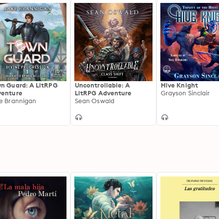
n Guard: A LitRPG
Uncontrollable: A
Hive Knight
enture
LitRPG Adventure
Grayson Sinclair
e Brannigan
Sean Oswald