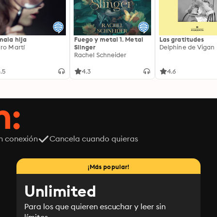
mala hija
Fuego y metal 1. Metal
Las gratitudes
ro Martí
Slinger
Delphine de Vigan
Rachel Schneider
.5
4.3
4.6
n:
n conexión
Cancela cuando quieras
¡Más popular!
Unlimited
Para los que quieren escuchar y leer sin