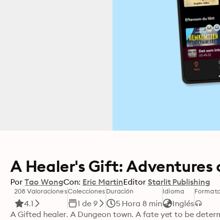
A Healer's Gift: Adventures 
Por
Tao Wong
Con:
Eric Martin
Editor
Starlit Publishing
208 Valoraciones
Colecciones
Duración
Idioma
Format
4.1
1 de 9
5 Hora 8 min
Inglés
A Gifted healer. A Dungeon town. A fate yet to be deter