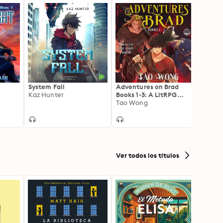
System Fall
Adventures on Brad
Nexus
Kaz Hunter
Books 1-3: A LitRPG
The E
Fantasy Series
Tao Wong
Timo
Ver todos los títulos