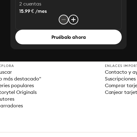
2 cuentas
15.99 € /mes
Pruébalo ahora
XPLORA
ENLACES IMPOR
uscar
Contacto y a
o más destacado"
Suscripciones
eries populares
Comprar tarje
torytel Originals
Canjear tarje
utores
arradores