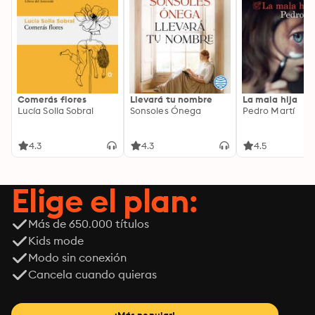
Comerás flores
Llevará tu nombre
La mala hija
Lucía Solla Sobral
Sonsoles Ónega
Pedro Martí
4.3
4.3
4.5
Elige el plan:
Más de 650.000 títulos
Kids mode
Modo sin conexión
Cancela cuando quieras