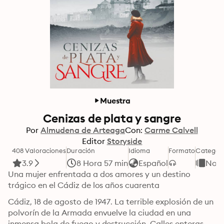
Muestra
Cenizas de plata y sangre
Por
Almudena de Arteaga
Con:
Carme Calvell
Editor
Storyside
408 Valoraciones
Duración
Idioma
Formato
Categor
3.9
8 Hora 57 min
Español
Nov
Una mujer enfrentada a dos amores y un destino 
trágico en el Cádiz de los años cuarenta
Cádiz, 18 de agosto de 1947. La terrible explosión de un 
polvorín de la Armada envuelve la ciudad en una 
inmensa bola de fuego y destrucción. Calles enteras 