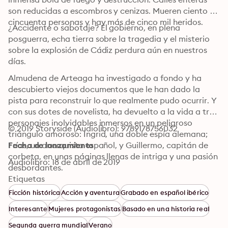
son reducidas a escombros y cenizas. Mueren ciento 
cincuenta personas y hay más de cinco mil heridos.
¿Accidente o sabotaje? El gobierno, en plena 
posguerra, echa tierra sobre la tragedia y el misterio 
sobre la explosión de Cádiz perdura aún en nuestros 
días.
Almudena de Arteaga ha investigado a fondo y ha 
descubierto viejos documentos que le han dado la 
pista para reconstruir lo que realmente pudo ocurrir. Y 
con sus dotes de novelista, ha devuelto a la vida a tres 
personajes inolvidables inmersos en un peligroso 
© 2019 Storyside (Audiolibro): 9789178756032
triángulo amoroso: Ingrid, una doble espía alemana; 
Frías, un anarquista español, y Guillermo, capitán de 
Fecha de lanzamiento
corbeta, en unas páginas llenas de intriga y una pasión 
Audiolibro: 18 de abril de 2019
desbordantes.
Etiquetas
Ficción histórica
Acción y aventura
Grabado en español ibérico
Interesante
Mujeres protagonistas
Basado en una historia real
Segunda guerra mundial
Verano