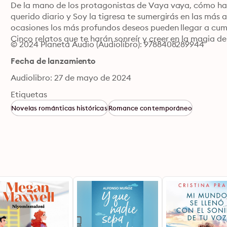
De la mano de los protagonistas de Vaya vaya, cómo has c
querido diario y Soy la tigresa te sumergirás en las más 
ocasiones los más profundos deseos pueden llegar a cum
Cinco relatos que te harán sonreír y creer en la magia de
© 2024 Planeta Audio (Audiolibro): 9788408289944
Fecha de lanzamiento
Audiolibro: 27 de mayo de 2024
Etiquetas
Novelas románticas históricas
Romance contemporáneo