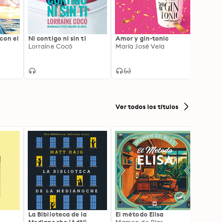
con el
Ni contigo ni sin ti
Amor y gin-tonic
Vacac
Lorraine Cocó
María José Vela
Isabel
Ver todos los títulos
La Biblioteca de la
El método Elisa
Yeste