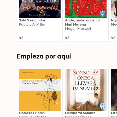
Solo 3 segundos
Ande, ande, ande, la
Niy
Patricia A. Miller
Mari Morena
Meg
Megan Maxwell
Empieza por aquí
Comerás flores
Llevará tu nombre
La 