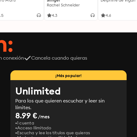
ro Martí
Slinger
Delphine de Vigan
Rachel Schneider
.5
4.3
4.6
n:
n conexión
Cancela cuando quieras
¡Más popular!
Unlimited
Para los que quieren escuchar y leer sin
límites.
8.99 €
/mes
1 cuenta
Acceso Ilimitado
Escucha y lee los títulos que quieras