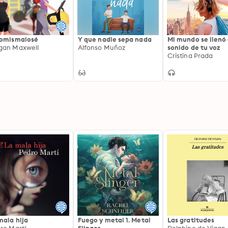
omismalosé
Y que nadie sepa nada
Mi mundo se llenó 
an Maxwell
Alfonso Muñoz
sonido de tu voz
Cristina Prada
mala hija
Fuego y metal 1. Metal
Las gratitudes