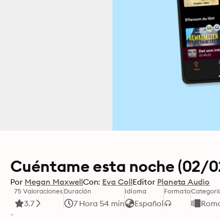
Cuéntame esta noche (02/0
Por
Megan Maxwell
Con:
Eva Coll
Editor
Planeta Audio
75 Valoraciones
Duración
Idioma
Formato
Categorí
3.7
7 Hora 54 min
Español
Romá
-
