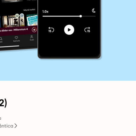
2)
a
ntica