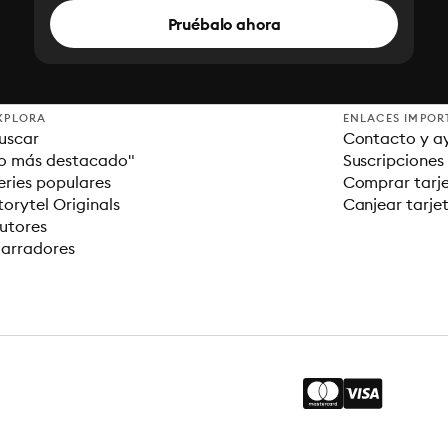
Pruébalo ahora
XPLORA
ENLACES IMPOR
uscar
Contacto y a
o más destacado"
Suscripciones
eries populares
Comprar tarje
torytel Originals
Canjear tarje
utores
arradores