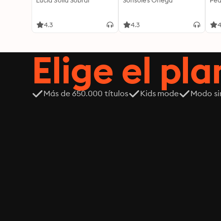
Lucía Solla Sobral
Sonsoles Ónega
Ped
4.3
4.3
4
Elige el pla
Más de 650.000 títulos
Kids mode
Modo si