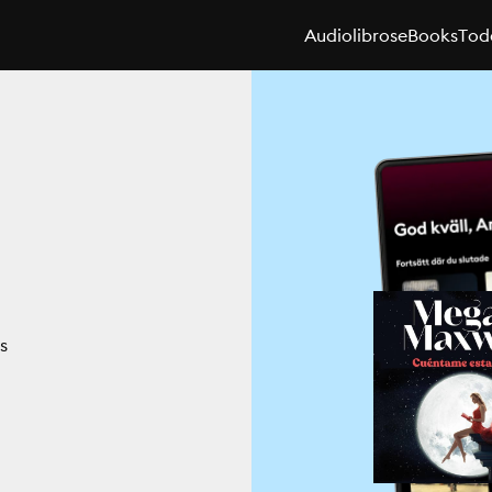
Audiolibros
eBooks
Toda
s