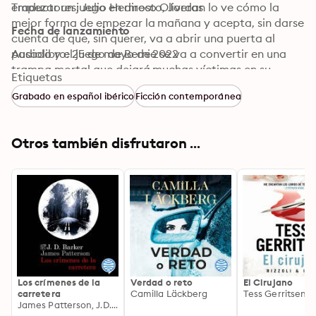
empezar un juego en directo, Jordan lo ve cómo la 
Traductores: Julio Hermoso Oliveras
mejor forma de empezar la mañana y acepta, sin darse 
Fecha de lanzamiento
cuenta de que, sin querer, va a abrir una puerta al 
pasado y el juego de Bernie se va a convertir en una 
Audiolibro: 25 de mayo de 2022
trampa mortal que dejará muchas víctimas en su 
Etiquetas
camino.

Grabado en español ibérico
Ficción contemporánea
Está claro que Bernie quiere venganza, y Jordan 
comprenderá que toda acción tiene sus 
consecuencias… La policía tiene las horas contadas 
Otros también disfrutaron ...
para conseguir atar cabos y anticiparse a este asesino 
que siempre va un paso por delante.
Los crímenes de la
Verdad o reto
El Cirujano
carretera
Camilla Läckberg
Tess Gerritsen
James Patterson, J.D. Barker