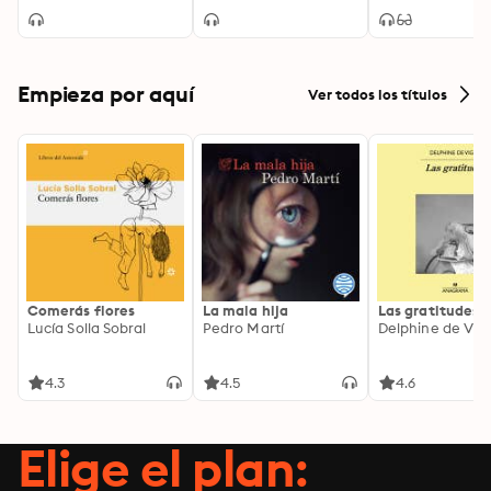
Empieza por aquí
Ver todos los títulos
Comerás flores
La mala hija
Las gratitudes
Lucía Solla Sobral
Pedro Martí
Delphine de Vig
4.3
4.5
4.6
Elige el plan: