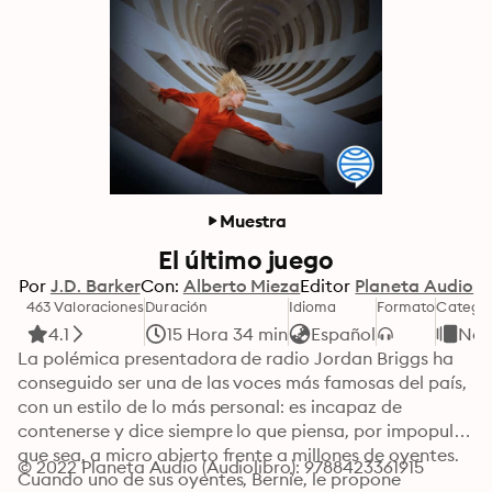
Muestra
El último juego
Por
J.D. Barker
Con:
Alberto Mieza
Editor
Planeta Audio
463 Valoraciones
Duración
Idioma
Formato
Categor
4.1
15 Hora 34 min
Español
Nov
La polémica presentadora de radio Jordan Briggs ha 
conseguido ser una de las voces más famosas del país, 
con un estilo de lo más personal: es incapaz de 
contenerse y dice siempre lo que piensa, por impopular 
que sea, a micro abierto frente a millones de oyentes.

© 2022 Planeta Audio (Audiolibro): 9788423361915
Cuando uno de sus oyentes, Bernie, le propone 