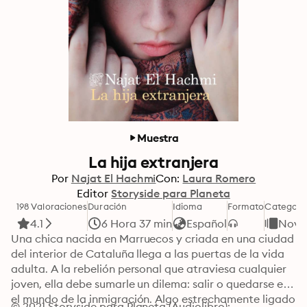
Muestra
La hija extranjera
Por
Najat El Hachmi
Con:
Laura Romero
Editor
Storyside para Planeta
198 Valoraciones
Duración
Idioma
Formato
Categorí
4.1
6 Hora 37 min
Español
Nove
Una chica nacida en Marruecos y criada en una ciudad 
del interior de Cataluña llega a las puertas de la vida 
adulta. A la rebelión personal que atraviesa cualquier 
joven, ella debe sumarle un dilema: salir o quedarse en 
el mundo de la inmigración. Algo estrechamente ligado 
© 2021 Storyside para Planeta (Audiolibro): 