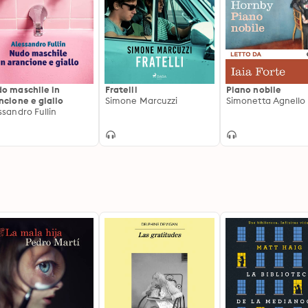
o maschile in
Fratelli
Piano nobile
ncione e giallo
Simone Marcuzzi
ssandro Fullin