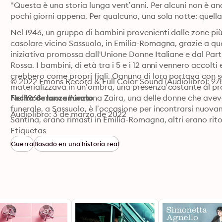
"Questa è una storia lunga vent’anni. Per alcuni non è anc
pochi giorni appena. Per qualcuno, una sola notte: quella 
Nel 1946, un gruppo di bambini provenienti dalle zone più c
casolare vicino Sassuolo, in Emilia-Romagna, grazie a quell
iniziativa promossa dall'Unione Donne Italiane e dal Part
Rossa. I bambini, di età tra i 5 e i 12 anni vennero accolti 
crebbero come propri figli. Ognuno di loro portava con sé 
© 2022 Emons Record & Full Color Sound (Audiolibro): 9
materializzava in un’ombra, una presenza costante al propr
Nel 1968 muore l'anziana Zaira, una delle donne che aveva
Fecha de lanzamiento
funerale, a Sassuolo, è l’occasione per incontrarsi nuovam
Audiolibro: 3 de marzo de 2022
Santina, erano rimasti in Emilia-Romagna, altri erano ritorn
Nicola, che ormai è sposato e ha da poco avuto un figlio.
Etiquetas
di un tempo. Perché Nicola non dorme mai. Deve essere p
Guerra
Basado en una historia real
una notte d’estate in cui caddero le stelle.