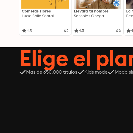
Comerás flores
Llevará tu nombre
La 
Lucía Solla Sobral
Sonsoles Ónega
Ped
4.3
4.3
4
Elige el pla
Más de 650.000 títulos
Kids mode
Modo si