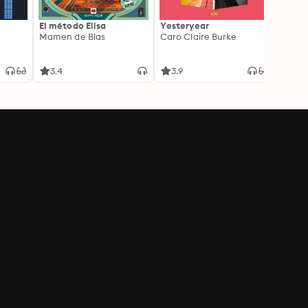
El método Elisa
Yesteryear
Carc
Mamen de Blas
Caro Claire Burke
Layla
3.4
3.9
4.2