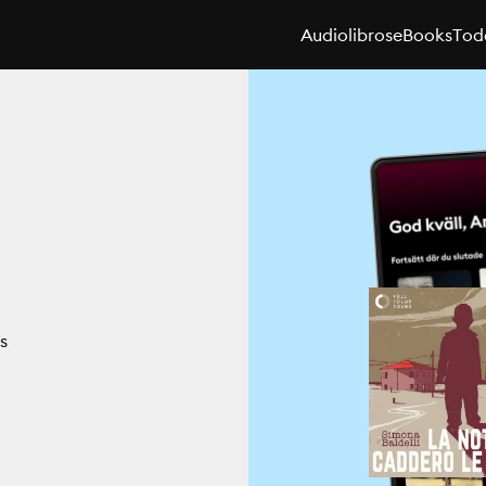
Audiolibros
eBooks
Toda
s