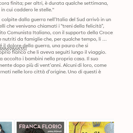
ora finita; per altri, è durata qualche settimana, 
in cui caddero le stelle."
olpite dalla guerra nell’Italia del Sud arrivò in un 
i che venivano chiamati i “treni della felicità”, 
ito Comunista Italiano, con il supporto della Croce 
e nutriti da famiglie che, per qualche tempo, li 
il dolore della guerra, una paura che si 
788869868351
io fianco che li aveva seguiti lungo il viaggio.

 accolto i bambini nella propria casa. Il suo 
ente dopo più di vent’anni. Alcuni di loro, come 
ati nelle loro città d’origine. Uno di questi è 
 Dina, la moglie, è contenta che riveda i compagni 
er qualcosa che accadde una notte di quel 1947, 