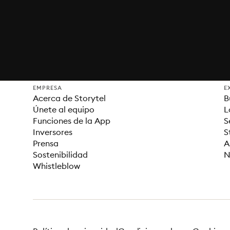
EMPRESA
E
Acerca de Storytel
B
Únete al equipo
L
Funciones de la App
S
Inversores
S
Prensa
A
Sostenibilidad
N
Whistleblow