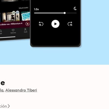
le
la
Alessandro Tiberi
ción