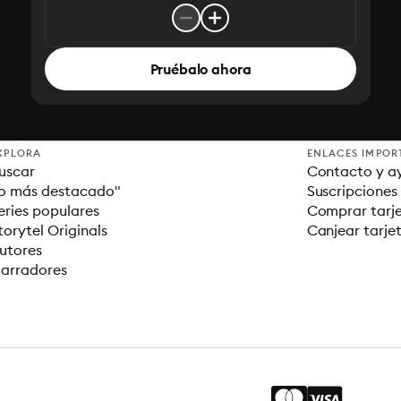
Pruébalo ahora
XPLORA
ENLACES IMPOR
uscar
Contacto y a
o más destacado"
Suscripciones
eries populares
Comprar tarje
torytel Originals
Canjear tarje
utores
arradores