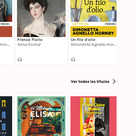
Franca Florio
Un filo d'olio
Siamo
Simonetta Agnello Hornby
Anna Pomar
Simonetta Agnello Hornby
Ver todos los títulos