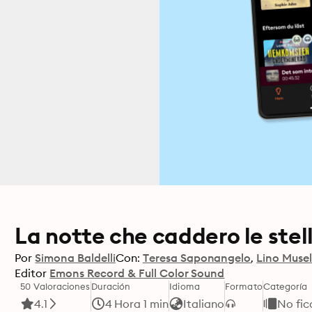
La notte che caddero le stel
Por
Simona Baldelli
Con:
Teresa Saponangelo
Lino Musel
Editor
Emons Record & Full Color Sound
50 Valoraciones
Duración
Idioma
Formato
Categoría
4.1
4 Hora 1 min
Italiano
No fic