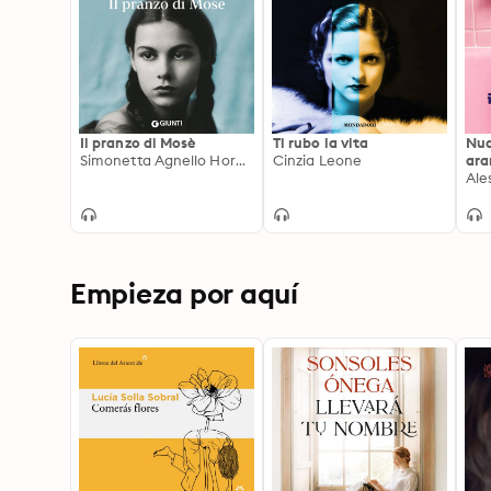
Il pranzo di Mosè
Ti rubo la vita
Nud
Simonetta Agnello Hornby
Cinzia Leone
ara
Ale
Empieza por aquí