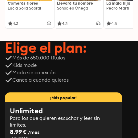
Comerás flores
Llevará tu nombre
La mala hija
Lucía Solla Sobral
Sonsoles Ónega
Pedro Martí
4.3
4.3
4.5
Elige el plan:
Más de 650.000 títulos
Kids mode
Modo sin conexión
Cancela cuando quieras
¡Más popular!
Unlimited
Para los que quieren escuchar y leer sin
límites.
8.99 €
/mes