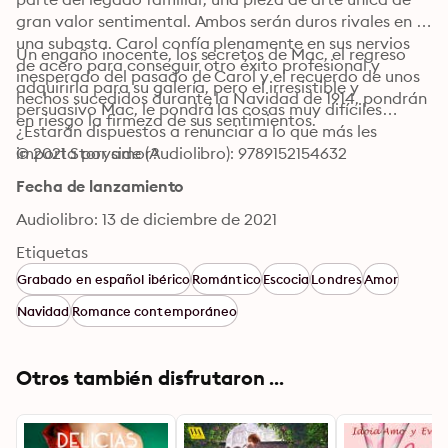
gran valor sentimental. Ambos serán duros rivales en 
una subasta. Carol confía plenamente en sus nervios 
Un engaño inocente, los secretos de Mac, el regreso 
de acero para conseguir otro éxito profesional y 
inesperado del pasado de Carol y el recuerdo de unos 
adquirirla para su galería, pero el irresistible y 
hechos sucedidos durante la Navidad de 1914, pondrán 
persuasivo Mac, le pondrá las cosas muy difíciles… 
en riesgo la firmeza de sus sentimientos.
¿Estarán dispuestos a renunciar a lo que más les 
© 2021 Storyside (Audiolibro): 9789152154632
importa por amor? 
Fecha de lanzamiento
Audiolibro: 13 de diciembre de 2021
Etiquetas
Grabado en español ibérico
Romántico
Escocia
Londres
Amor
Navidad
Romance contemporáneo
Otros también disfrutaron ...