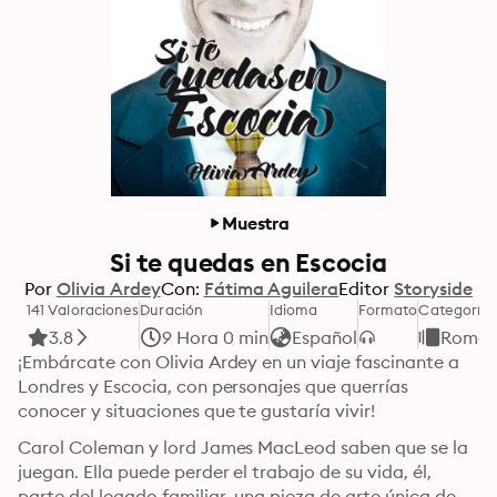
Muestra
Si te quedas en Escocia
Por
Olivia Ardey
Con:
Fátima Aguilera
Editor
Storyside
141 Valoraciones
Duración
Idioma
Formato
Categoría
3.8
9 Hora 0 min
Español
Román
¡Embárcate con Olivia Ardey en un viaje fascinante a 
Londres y Escocia, con personajes que querrías 
conocer y situaciones que te gustaría vivir! 
Carol Coleman y lord James MacLeod saben que se la 
juegan. Ella puede perder el trabajo de su vida, él, 
parte del legado familiar, una pieza de arte única de 